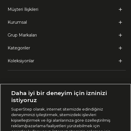
Müşteri İlişkileri
Kurumsal
Grup Markaları
Kategoriler
Koleksiyonlar
Ülke Seçimi:
Daha iyi bir deneyim için izninizi
🇹🇷
Türkiye
istiyoruz
SuperStep olarak, internet sitemizde edindiğiniz
deneyiminizi iyileştirmek, sitemizdeki işlevleri
444 37 36
kişiselleştirmek ve ilgi alanlarınıza göre özelleştirilmiş
reklam/pazarlama faaliyetleri yürütebilmek için