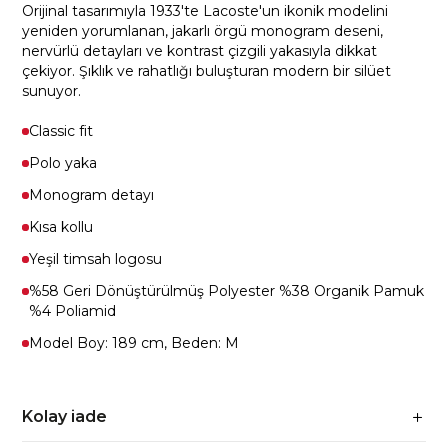
Orijinal tasarımıyla 1933'te Lacoste'un ikonik modelini
yeniden yorumlanan, jakarlı örgü monogram deseni,
nervürlü detayları ve kontrast çizgili yakasıyla dikkat
çekiyor. Şıklık ve rahatlığı buluşturan modern bir silüet
sunuyor.
Classic fit
Polo yaka
Monogram detayı
Kısa kollu
Yeşil timsah logosu
%58 Geri Dönüştürülmüş Polyester %38 Organik Pamuk
%4 Poliamid
Model Boy: 189 cm, Beden: M
Kolay iade