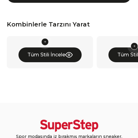
Kombinlerle Tarzını Yarat
Tüm Stili İncele
Tüm Stil
Spor modasında iz bırakmış markaların sneaker,