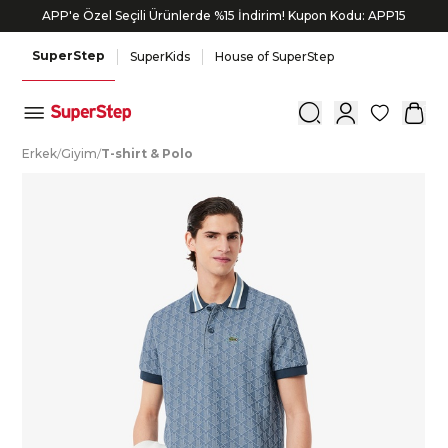
APP'e Özel Seçili Ürünlerde %15 İndirim! Kupon Kodu: APP15
SuperStep
SuperKids
House of SuperStep
0
E
rkek
/
G
iyim
/
T
-shirt
&
P
olo