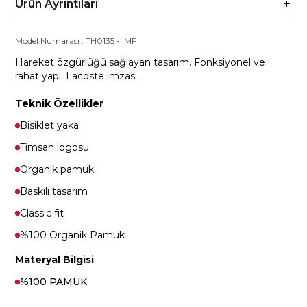
Ürün Ayrıntıları
Model Numarası :
TH0135
-
IMF
Hareket özgürlüğü sağlayan tasarım. Fonksiyonel ve
rahat yapı. Lacoste imzası.
Teknik Özellikler
Bisiklet yaka
Timsah logosu
Organik pamuk
Baskılı tasarım
Classic fit
%100 Organik Pamuk
Materyal Bilgisi
%100 PAMUK