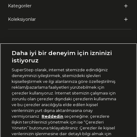
Kategoriler
Koleksiyonlar
Ülke Seçimi:
Daha iyi bir deneyim için izninizi
🇹🇷
Türkiye
istiyoruz
SuperStep olarak, internet sitemizde edindiğiniz
deneyiminizi iyileştirmek, sitemizdeki işlevleri
444 37 36
kişiselleştirmek ve ilgi alanlarınıza göre özelleştirilmiş
reklam/pazarlama faaliyetleri yürütebilmek için
çerezler kullanıyoruz. İnternet sitemizin çalışması için
zorunlu olan çerezler dışındaki çerezlerin kullanımına
Uygulamadan Takip Edin
ve bu çerezler aracılığıyla elde edilen kişisel
verilerinizin yurt dışına aktarılmasına onay
vermiyorsanız
Reddedin
seçeneğine; çerezlere
ilişkin tercihlerinizi yönetmek için ise “Çerezleri
Yönetin” butonuna tıklayabilirsiniz. Çerezler ile kişisel
verilerinizin işlenmesine dair detaylı bilgi almak için
Bizi Takip Edin