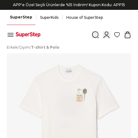
APP'e Özel Seçili Ürünlerde %15 İndirim! Kupon Kodu: APP15
SuperStep
SuperKids
House of SuperStep
0
E
rkek
/
G
iyim
/
T
-shirt
&
P
olo