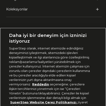
Koleksiyonlar
Ülke Seçimi:
Daha iyi bir deneyim için izninizi
🇹🇷
Türkiye
istiyoruz
SuperStep olarak, internet sitemizde edindiğiniz
deneyiminizi iyileştirmek, sitemizdeki işlevleri
444 37 36
kişiselleştirmek ve ilgi alanlarınıza göre özelleştirilmiş
reklam/pazarlama faaliyetleri yürütebilmek için
çerezler kullanıyoruz. İnternet sitemizin çalışması için
zorunlu olan çerezler dışındaki çerezlerin kullanımına
Uygulamadan Takip Edin
ve bu çerezler aracılığıyla elde edilen kişisel
verilerinizin yurt dışına aktarılmasına onay
vermiyorsanız
Reddedin
seçeneğine; çerezlere
ilişkin tercihlerinizi yönetmek için ise “Çerezleri
Yönetin” butonuna tıklayabilirsiniz. Çerezler ile kişisel
verilerinizin işlenmesine dair detaylı bilgi almak için
Bizi Takip Edin
SuperStep Website Çerez Politikamızı
ziyaret