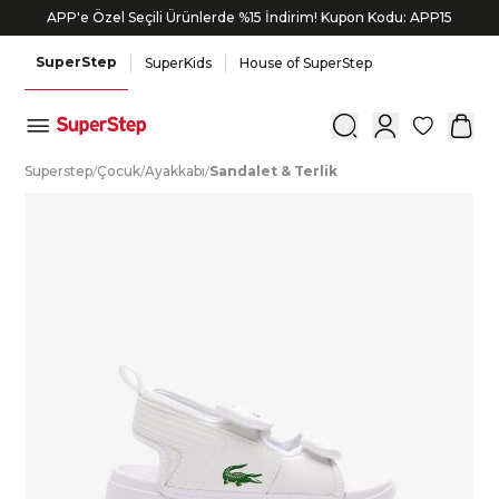
APP'e Özel Seçili Ürünlerde %15 İndirim! Kupon Kodu: APP15
SuperStep
SuperKids
House of SuperStep
0
S
uperstep
/
Ç
ocuk
/
A
yakkabı
/
S
andalet
&
T
erlik