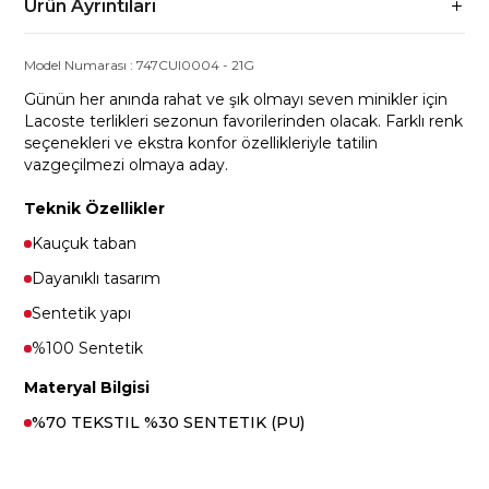
Ürün Ayrıntıları
Model Numarası :
747CUI0004
-
21G
Günün her anında rahat ve şık olmayı seven minikler için
Lacoste terlikleri sezonun favorilerinden olacak. Farklı renk
seçenekleri ve ekstra konfor özellikleriyle tatilin
vazgeçilmezi olmaya aday.
Teknik Özellikler
Kauçuk taban
Dayanıklı tasarım
Sentetik yapı
%100 Sentetik
Materyal Bilgisi
%70 TEKSTIL %30 SENTETIK (PU)