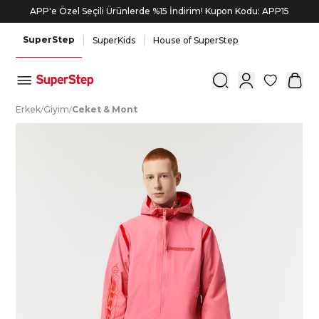
APP'e Özel Seçili Ürünlerde %15 İndirim! Kupon Kodu: APP15
SuperStep
SuperKids
House of SuperStep
0
E
rkek
/
G
iyim
/
C
eket
&
M
ont