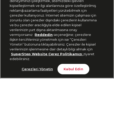
deneyiminizi iyileştirmek, sitemizdeki işlevleri
444 37 36
kişiselleştirmek ve ilgi alanlarınıza göre özelleştirilmiş
reklam/pazarlama faaliyetleri yürütebilmek için
çerezler kullanıyoruz. İnternet sitemizin çalışması için
zorunlu olan çerezler dışındaki çerezlerin kullanımına
Uygulamadan Takip Edin
ve bu çerezler aracılığıyla elde edilen kişisel
verilerinizin yurt dışına aktarılmasına onay
vermiyorsanız
Reddedin
seçeneğine; çerezlere
ilişkin tercihlerinizi yönetmek için ise “Çerezleri
Yönetin” butonuna tıklayabilirsiniz. Çerezler ile kişisel
verilerinizin işlenmesine dair detaylı bilgi almak için
Bizi Takip Edin
SuperStep Website Çerez Politikamızı
ziyaret
edebilirsiniz.
Tükendi
Çerezleri Yönetin
Kabul Edin