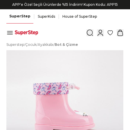
APP'e Özel Seçili Ürünlerde %15 İndirim! Kupon Kodu: APP15
Bonus kartlara özel vade farksız taksit seçenekleri!
SuperStep
SuperKids
House of SuperStep
0
S
uperstep
/
Ç
ocuk
/
A
yakkabı
/
B
ot
&
Ç
izme