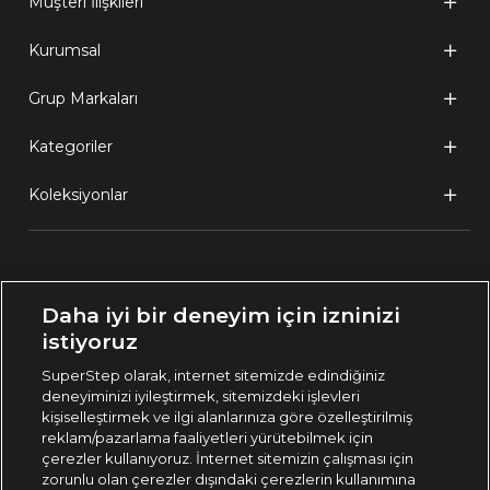
Müşteri İlişkileri
Kurumsal
Grup Markaları
Kategoriler
Koleksiyonlar
Ülke Seçimi:
Daha iyi bir deneyim için izninizi
🇹🇷
Türkiye
istiyoruz
SuperStep olarak, internet sitemizde edindiğiniz
deneyiminizi iyileştirmek, sitemizdeki işlevleri
444 37 36
kişiselleştirmek ve ilgi alanlarınıza göre özelleştirilmiş
reklam/pazarlama faaliyetleri yürütebilmek için
çerezler kullanıyoruz. İnternet sitemizin çalışması için
zorunlu olan çerezler dışındaki çerezlerin kullanımına