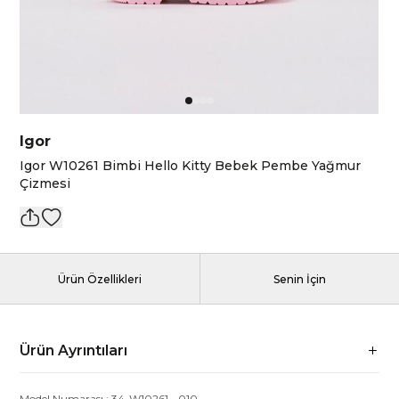
Igor
Igor W10261 Bimbi Hello Kitty Bebek Pembe Yağmur
Çizmesi
Ürün Özellikleri
Senin İçin
Ürün Ayrıntıları
Model Numarası :
34-W10261
-
010