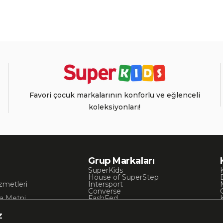
Favori çocuk markalarının konforlu ve eğlenceli
koleksiyonları!
Grup Markaları
SuperKids
House of SuperStep
zmetleri
Intersport
Converse
a Metni
FashFed
ı
Lacoste
Gant
z
Nautica