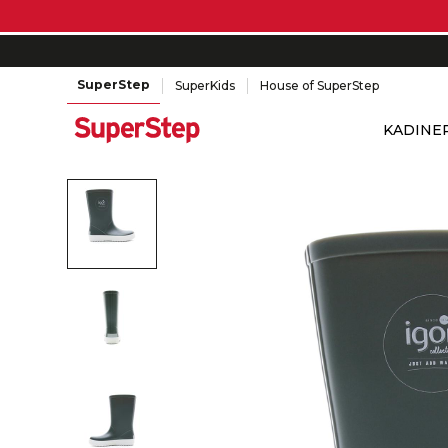
SuperStep
SuperKids
House of SuperStep
KADIN
E