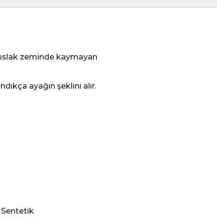
n, ıslak zeminde kaymayan
dıkça ayağın şeklini alır.
 Sentetik