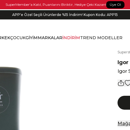
Üye Ol
SuperMember'a Katıl, Puanlarını Biriktir, Hediye Çeki Kazan!
APP'e Özel Seçili Ürünlerde %15 İndirim! Kupon Kodu: APP15
Bonus kartlara özel vade farksız taksit seçenekleri!
RKEK
ÇOCUK
GİYİM
MARKALAR
İNDİRİM
TREND MODELLER
S
upers
Igor
Igor
Mağa