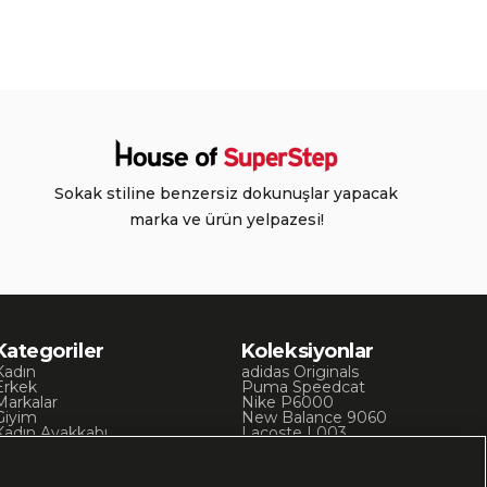
Sokak stiline benzersiz dokunuşlar yapacak
marka ve ürün yelpazesi!
Kategoriler
Koleksiyonlar
Kadın
adidas Originals
Erkek
Puma Speedcat
Markalar
Nike P6000
Giyim
New Balance 9060
Kadın Ayakkabı
Lacoste L003
Kadın Giyim
Skechers D’Lites
Erkek Ayakkabı
Chuck 70
Erkek Giyim
Converse Chuck Taylor