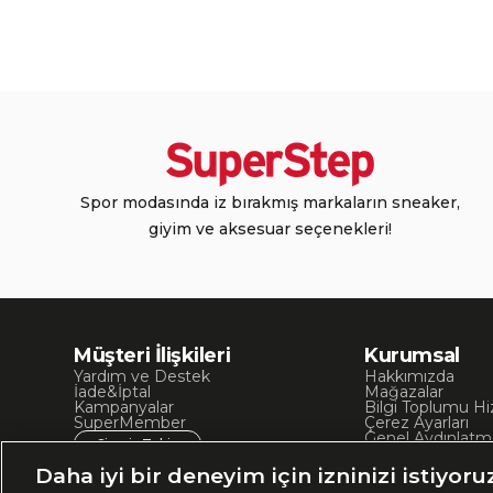
Spor modasında iz bırakmış markaların sneaker,
giyim ve aksesuar seçenekleri!
Müşteri İlişkileri
Kurumsal
Yardım ve Destek
Hakkımızda
İade&İptal
Mağazalar
Kampanyalar
Bilgi Toplumu Hi
SuperMember
Çerez Ayarları
Genel Aydınlatm
Sipariş Takip
Kullanım Koşullar
Site Haritası
Daha iyi bir deneyim için izninizi istiyoru
İşlem Rehberi