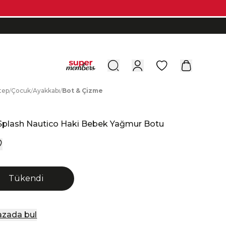
0
tep
/
Ç
ocuk
/
A
yakkabı
/
B
ot
&
Ç
izme
 Splash Nautico Haki Bebek Yağmur Botu
Tükendi
zada bul