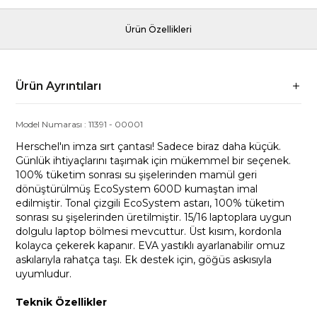
Ürün Özellikleri
Ürün Ayrıntıları
Model Numarası :
11391
-
00001
Herschel'ın imza sırt çantası! Sadece biraz daha küçük.
Günlük ihtiyaçlarını taşımak için mükemmel bir seçenek.
100% tüketim sonrası su şişelerinden mamül geri
dönüştürülmüş EcoSystem 600D kumaştan imal
edilmiştir. Tonal çizgili EcoSystem astarı, 100% tüketim
sonrası su şişelerinden üretilmiştir. 15/16 laptoplara uygun
dolgulu laptop bölmesi mevcuttur. Üst kısım, kordonla
kolayca çekerek kapanır. EVA yastıklı ayarlanabilir omuz
askılarıyla rahatça taşı. Ek destek için, göğüs askısıyla
uyumludur.
Teknik Özellikler