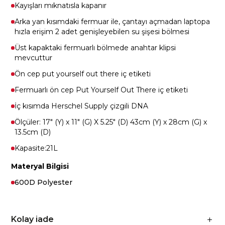
Kayışları mıknatısla kapanır
Arka yan kısımdaki fermuar ile, çantayı açmadan laptopa
hızla erişim 2 adet genişleyebilen su şişesi bölmesi
Üst kapaktaki fermuarlı bölmede anahtar klipsi
mevcuttur
Ön cep put yourself out there iç etiketi
Fermuarlı ön cep Put Yourself Out There iç etiketi
İç kısımda Herschel Supply çizgili DNA
Ölçüler: 17" (Y) x 11" (G) X 5.25" (D) 43cm (Y) x 28cm (G) x
13.5cm (D)
Kapasite:21L
Materyal Bilgisi
600D Polyester
Kolay iade