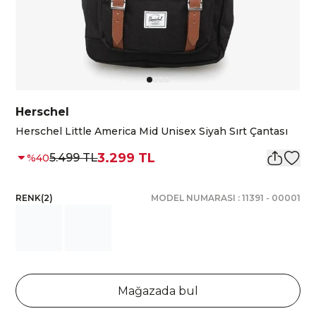
Herschel
Herschel Little America Mid Unisex Siyah Sırt Çantası
3.299 TL
5.499 TL
%
40
RENK
(
2
)
MODEL NUMARASI :
11391
-
00001
Mağazada bul