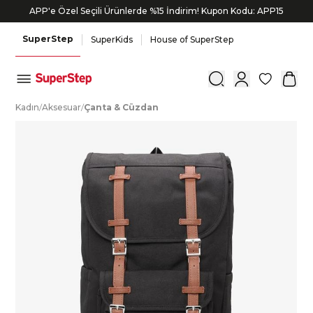
APP'e Özel Seçili Ürünlerde %15 İndirim! Kupon Kodu: APP15
SuperStep
SuperKids
House of SuperStep
0
K
adın
/
A
ksesuar
/
Ç
anta
&
C
üzdan