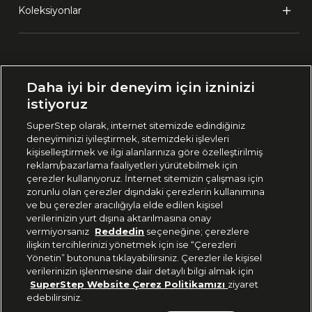
Koleksiyonlar
Ülke Seçimi:
Daha iyi bir deneyim için izninizi
🇹🇷
Türkiye
istiyoruz
SuperStep olarak, internet sitemizde edindiğiniz
deneyiminizi iyileştirmek, sitemizdeki işlevleri
444 37 36
kişiselleştirmek ve ilgi alanlarınıza göre özelleştirilmiş
reklam/pazarlama faaliyetleri yürütebilmek için
çerezler kullanıyoruz. İnternet sitemizin çalışması için
zorunlu olan çerezler dışındaki çerezlerin kullanımına
Uygulamadan Takip Edin
ve bu çerezler aracılığıyla elde edilen kişisel
verilerinizin yurt dışına aktarılmasına onay
vermiyorsanız
Reddedin
seçeneğine; çerezlere
ilişkin tercihlerinizi yönetmek için ise “Çerezleri
Yönetin” butonuna tıklayabilirsiniz. Çerezler ile kişisel
verilerinizin işlenmesine dair detaylı bilgi almak için
Bizi Takip Edin
SuperStep Website Çerez Politikamızı
ziyaret
edebilirsiniz.