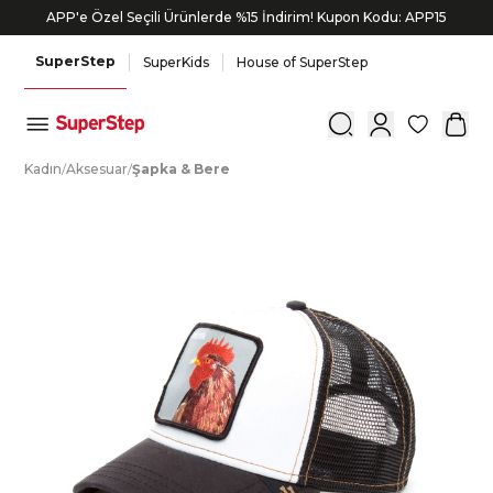
APP'e Özel Seçili Ürünlerde %15 İndirim! Kupon Kodu: APP15
Siparişin 1-3 iş günü içerisinde kargoya verilecektir.
SuperStep
SuperKids
House of SuperStep
0
K
adın
/
A
ksesuar
/
Ş
apka
&
B
ere