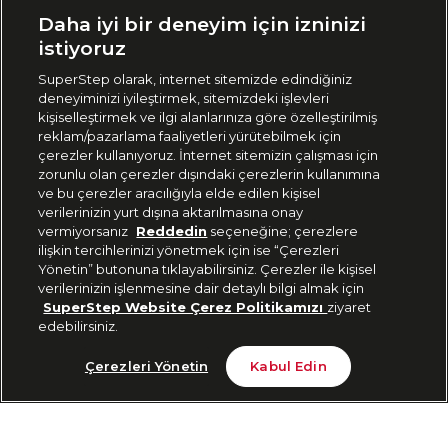
Ülke Seçimi:
Daha iyi bir deneyim için izninizi
🇹🇷
Türkiye
istiyoruz
SuperStep olarak, internet sitemizde edindiğiniz
deneyiminizi iyileştirmek, sitemizdeki işlevleri
444 37 36
kişiselleştirmek ve ilgi alanlarınıza göre özelleştirilmiş
reklam/pazarlama faaliyetleri yürütebilmek için
çerezler kullanıyoruz. İnternet sitemizin çalışması için
zorunlu olan çerezler dışındaki çerezlerin kullanımına
Uygulamadan Takip Edin
ve bu çerezler aracılığıyla elde edilen kişisel
verilerinizin yurt dışına aktarılmasına onay
vermiyorsanız
Reddedin
seçeneğine; çerezlere
ilişkin tercihlerinizi yönetmek için ise “Çerezleri
Yönetin” butonuna tıklayabilirsiniz. Çerezler ile kişisel
verilerinizin işlenmesine dair detaylı bilgi almak için
Bizi Takip Edin
SuperStep Website Çerez Politikamızı
ziyaret
edebilirsiniz.
Tükendi
Çerezleri Yönetin
Kabul Edin