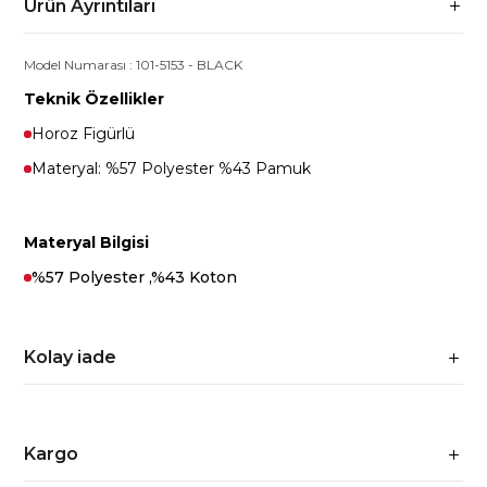
Ürün Ayrıntıları
Model Numarası :
101-5153
-
BLACK
Teknik Özellikler
Horoz Figürlü
Materyal: %57 Polyester %43 Pamuk
Materyal Bilgisi
%57 Polyester ,%43 Koton
Kolay iade
Kargo