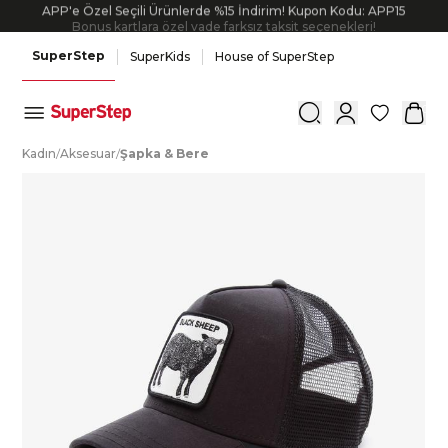
APP'e Özel Seçili Ürünlerde %15 İndirim! Kupon Kodu: APP15
Bonus kartlara özel vade farksız taksit seçenekleri!
SuperStep
SuperKids
House of SuperStep
0
K
adın
/
A
ksesuar
/
Ş
apka
&
B
ere