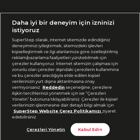
Ülke Seçimi:
Daha iyi bir deneyim için izninizi
🇹🇷
Türkiye
istiyoruz
SuperStep olarak, internet sitemizde edindiğiniz
deneyiminizi iyileştirmek, sitemizdeki işlevleri
444 37 36
kişiselleştirmek ve ilgi alanlarınıza göre özelleştirilmiş
reklam/pazarlama faaliyetleri yürütebilmek için
çerezler kullanıyoruz. İnternet sitemizin çalışması için
zorunlu olan çerezler dışındaki çerezlerin kullanımına
Uygulamadan Takip Edin
ve bu çerezler aracılığıyla elde edilen kişisel
verilerinizin yurt dışına aktarılmasına onay
vermiyorsanız
Reddedin
seçeneğine; çerezlere
ilişkin tercihlerinizi yönetmek için ise “Çerezleri
Yönetin” butonuna tıklayabilirsiniz. Çerezler ile kişisel
verilerinizin işlenmesine dair detaylı bilgi almak için
Bizi Takip Edin
SuperStep Website Çerez Politikamızı
ziyaret
edebilirsiniz.
Tükendi
Çerezleri Yönetin
Kabul Edin