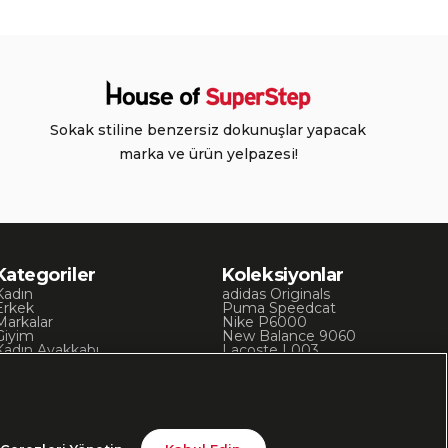
Sokak stiline benzersiz dokunuşlar yapacak
marka ve ürün yelpazesi!
Kategoriler
Koleksiyonlar
Kadın
adidas Originals
Erkek
Puma Speedcat
Markalar
Nike P6000
Giyim
New Balance 9060
Kadın Ayakkabı
Lacoste L003
Kadın Giyim
Skechers D’Lites
Erkek Ayakkabı
Chuck 70
Erkek Giyim
Converse Chuck Taylor