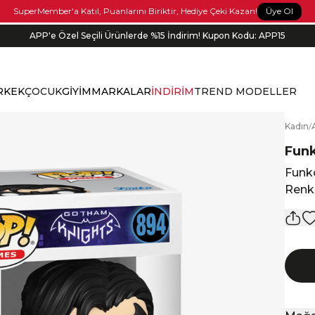
Üye Ol
SuperMember'a Katıl, Puanlarını Biriktir, Hediye Çeki Kazan!
APP'e Özel Seçili Ürünlerde %15 İndirim! Kupon Kodu: APP15
RKEK
ÇOCUK
GİYİM
MARKALAR
İNDİRİM
TREND MODELLER
K
adın
/
Fun
Funk
Renkl