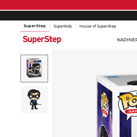
SuperStep
SuperKids
House of SuperStep
KADIN
E