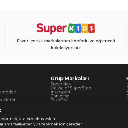
Favori çocuk markalarının konforlu ve eğlenceli
koleksiyonları!
Grup Markaları
SuperKids
House of SuperStep
zmetleri
Intersport
Converse
a Metni
FashFed
ı
Lacoste
Gant
z
Nautica
Occassion
eştirmek, sitemizdeki işlevleri
UNITED4
zarlama faaliyetleri yürütebilmek için çerezler