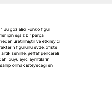
? Bu göz alıcı Funko figür
er için eşsiz bir parça
meden üretilmiştir ve etkileyici
rakterin figürünü evde, ofiste
artık seninle. Şeffaf pencereli
i büyüleyici ayrntılarını
n sahip olmak isteyeceği en