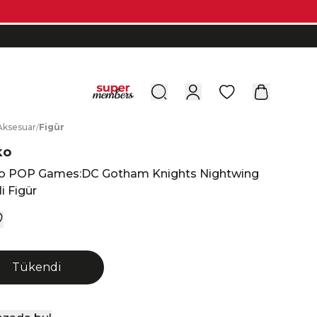
0
A
ksesuar
/
F
igür
ko
o POP Games:DC Gotham Knights Nightwing
i Figür
Tükendi