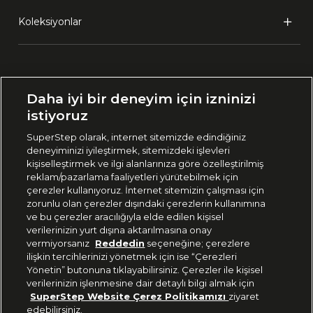
Koleksiyonlar
Ülke Seçimi:
Daha iyi bir deneyim için izninizi
🇹🇷
Türkiye
istiyoruz
SuperStep olarak, internet sitemizde edindiğiniz
deneyiminizi iyileştirmek, sitemizdeki işlevleri
444 37 36
kişiselleştirmek ve ilgi alanlarınıza göre özelleştirilmiş
reklam/pazarlama faaliyetleri yürütebilmek için
çerezler kullanıyoruz. İnternet sitemizin çalışması için
zorunlu olan çerezler dışındaki çerezlerin kullanımına
Uygulamadan Takip Edin
ve bu çerezler aracılığıyla elde edilen kişisel
verilerinizin yurt dışına aktarılmasına onay
vermiyorsanız
Reddedin
seçeneğine; çerezlere
ilişkin tercihlerinizi yönetmek için ise “Çerezleri
Yönetin” butonuna tıklayabilirsiniz. Çerezler ile kişisel
verilerinizin işlenmesine dair detaylı bilgi almak için
Bizi Takip Edin
SuperStep Website Çerez Politikamızı
ziyaret
edebilirsiniz.