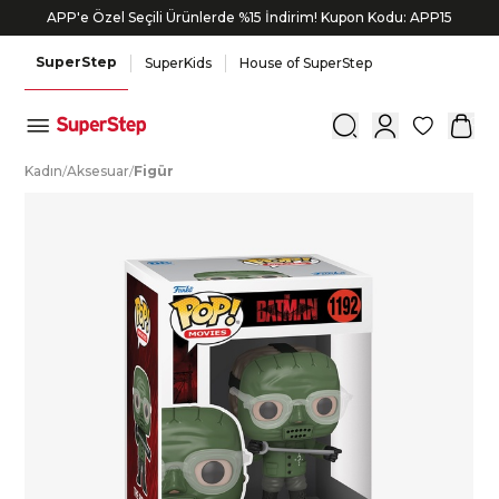
APP'e Özel Seçili Ürünlerde %15 İndirim! Kupon Kodu: APP15
SuperStep
SuperKids
House of SuperStep
0
K
adın
/
A
ksesuar
/
F
igür