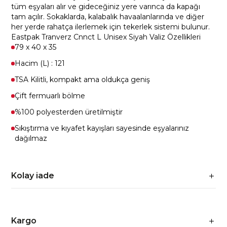
tüm eşyaları alır ve gideceğiniz yere varınca da kapağı
tam açılır. Sokaklarda, kalabalık havaalanlarında ve diğer
her yerde rahatça ilerlemek için tekerlek sistemi bulunur.
Eastpak Tranverz Cnnct L Unisex Siyah Valiz Özellikleri
79 x 40 x 35
Hacim (L) : 121
TSA Kilitli, kompakt ama oldukça geniş
Çift fermuarlı bölme
%100 polyesterden üretilmiştir
Sıkıştırma ve kıyafet kayışları sayesinde eşyalarınız
dağılmaz
Kolay iade
Kargo