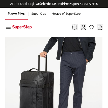
APP'e Özel Seçili Ürünlerde %15 İndirim! Kupon Kodu: APP15
SuperStep
SuperKids
House of SuperStep
0