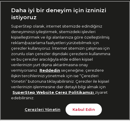
Ülke Seçimi:
Daha iyi bir deneyim için izninizi
🇹🇷
Türkiye
istiyoruz
SuperStep olarak, internet sitemizde edindiğiniz
deneyiminizi iyileştirmek, sitemizdeki işlevleri
444 37 36
kişiselleştirmek ve ilgi alanlarınıza göre özelleştirilmiş
reklam/pazarlama faaliyetleri yürütebilmek için
çerezler kullanıyoruz. İnternet sitemizin çalışması için
zorunlu olan çerezler dışındaki çerezlerin kullanımına
Uygulamadan Takip Edin
ve bu çerezler aracılığıyla elde edilen kişisel
verilerinizin yurt dışına aktarılmasına onay
vermiyorsanız
Reddedin
seçeneğine; çerezlere
ilişkin tercihlerinizi yönetmek için ise “Çerezleri
Yönetin” butonuna tıklayabilirsiniz. Çerezler ile kişisel
verilerinizin işlenmesine dair detaylı bilgi almak için
Bizi Takip Edin
SuperStep Website Çerez Politikamızı
ziyaret
edebilirsiniz.
Tükendi
Çerezleri Yönetin
Kabul Edin