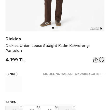
Dickies
Dickies Union Loose Straight Kadın Kahverengi
Pantolon
4.199 TL
RENK
(
1
)
MODEL NUMARASI :
DK0A883G0TB1
-
-
BEDEN