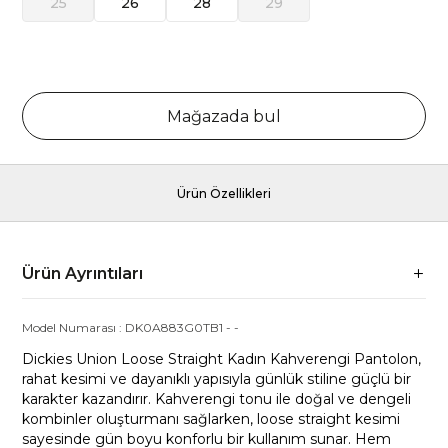
25
26
28
29
Mağazada bul
Ürün Özellikleri
Ürün Ayrıntıları
Model Numarası :
DK0A883G0TB1
-
-
Dickies Union Loose Straight Kadın Kahverengi Pantolon,
rahat kesimi ve dayanıklı yapısıyla günlük stiline güçlü bir
karakter kazandırır. Kahverengi tonu ile doğal ve dengeli
kombinler oluşturmanı sağlarken, loose straight kesimi
sayesinde gün boyu konforlu bir kullanım sunar. Hem