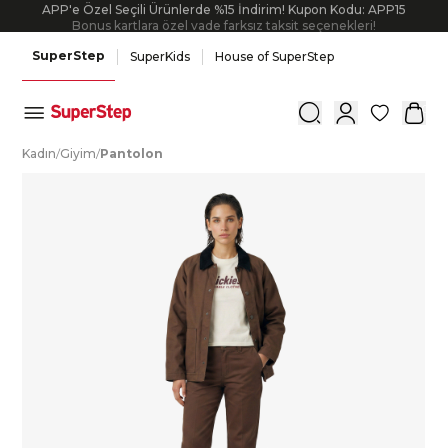
APP'e Özel Seçili Ürünlerde %15 İndirim! Kupon Kodu: APP15
Bonus kartlara özel vade farksız taksit seçenekleri!
SuperStep
SuperKids
House of SuperStep
0
K
adın
/
G
iyim
/
P
antolon