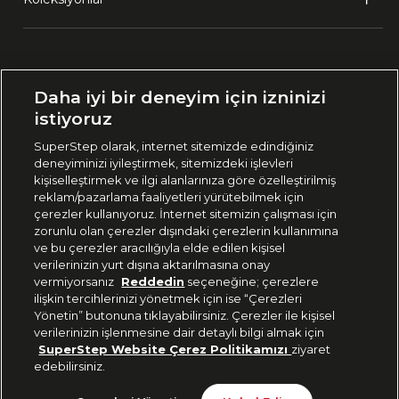
Ülke Seçimi:
Daha iyi bir deneyim için izninizi
🇹🇷
Türkiye
istiyoruz
SuperStep olarak, internet sitemizde edindiğiniz
deneyiminizi iyileştirmek, sitemizdeki işlevleri
444 37 36
kişiselleştirmek ve ilgi alanlarınıza göre özelleştirilmiş
reklam/pazarlama faaliyetleri yürütebilmek için
çerezler kullanıyoruz. İnternet sitemizin çalışması için
zorunlu olan çerezler dışındaki çerezlerin kullanımına
Uygulamadan Takip Edin
ve bu çerezler aracılığıyla elde edilen kişisel
verilerinizin yurt dışına aktarılmasına onay
vermiyorsanız
Reddedin
seçeneğine; çerezlere
ilişkin tercihlerinizi yönetmek için ise “Çerezleri
Yönetin” butonuna tıklayabilirsiniz. Çerezler ile kişisel
verilerinizin işlenmesine dair detaylı bilgi almak için
Bizi Takip Edin
SuperStep Website Çerez Politikamızı
ziyaret
edebilirsiniz.
Gelince Haber Ver