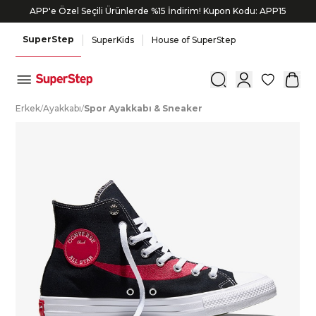
APP'e Özel Seçili Ürünlerde %15 İndirim! Kupon Kodu: APP15
Siparişin 1-3 iş günü içerisinde kargoya verilecektir.
SuperStep
SuperKids
House of SuperStep
0
E
rkek
/
A
yakkabı
/
S
por
A
yakkabı
&
S
neaker