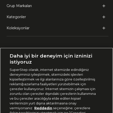
Grup Markaları
Kategoriler
Koleksiyonlar
Ülke Seçimi:
Daha iyi bir deneyim için izninizi
🇹🇷
Türkiye
istiyoruz
SuperStep olarak, internet sitemizde edindiğiniz
deneyiminizi iyileştirmek, sitemizdeki işlevleri
444 37 36
kişiselleştirmek ve ilgi alanlarınıza göre özelleştirilmiş
reklam/pazarlama faaliyetleri yürütebilmek için
çerezler kullanıyoruz. İnternet sitemizin çalışması için
zorunlu olan çerezler dışındaki çerezlerin kullanımına
Uygulamadan Takip Edin
ve bu çerezler aracılığıyla elde edilen kişisel
verilerinizin yurt dışına aktarılmasına onay
vermiyorsanız
Reddedin
seçeneğine; çerezlere
ilişkin tercihlerinizi yönetmek için ise “Çerezleri