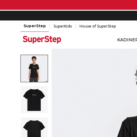
SuperStep
SuperKids
House of SuperStep
KADIN
E