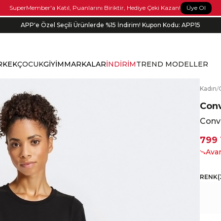
Üye Ol
SuperMember'a Katıl, Puanlarını Biriktir, Hediye Çeki Kazan!
APP'e Özel Seçili Ürünlerde %15 İndirim! Kupon Kodu: APP15
Bonus kartlara özel vade farksız taksit seçenekleri!
RKEK
ÇOCUK
GİYİM
MARKALAR
İNDİRİM
TREND MODELLER
K
adın
/
Con
Conve
799
Avan
RENK
(