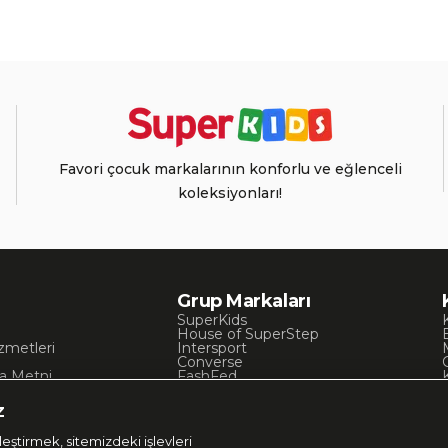
Favori çocuk markalarının konforlu ve eğlenceli
koleksiyonları!
Grup Markaları
SuperKids
House of SuperStep
zmetleri
Intersport
Converse
a Metni
FashFed
ı
Lacoste
Gant
z
Nautica
Occassion
eştirmek, sitemizdeki işlevleri
UNITED4