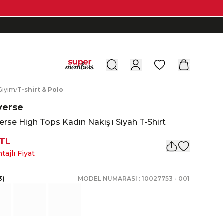
0
G
iyim
/
T
-shirt
&
P
olo
verse
rse High Tops Kadın Nakışlı Siyah T-Shirt
 TL
tajlı Fiyat
3
)
MODEL NUMARASI :
10027753
-
001