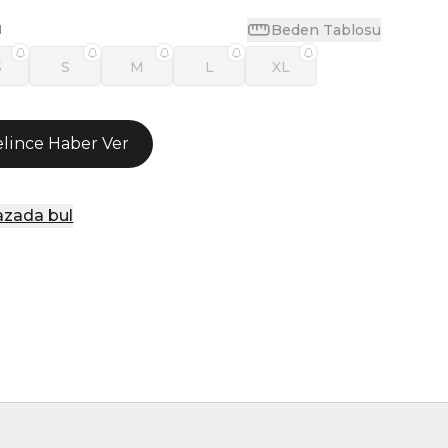
Beden Tablosu
N
S
S
M
L
XL
lince Haber Ver
zada bul