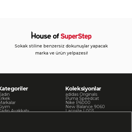
Sokak stiline benzersiz dokunuşlar yapacak
marka ve ürün yelpazesi!
Kategoriler
Koleksiyonlar
Kadın
adidas Originals
Erkek
Puma Speedcat
Markalar
Nike P6000
Giyim
New Balance 9060
Kadın Ayakkabı
Lacoste L003
Kadın Giyim
Skechers D’Lites
Erkek Ayakkabı
Chuck 70
Erkek Giyim
Converse Chuck Taylor