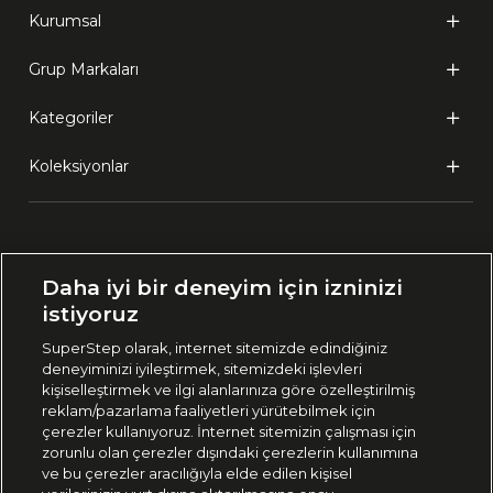
Kurumsal
Grup Markaları
Kategoriler
Koleksiyonlar
Ülke Seçimi:
Daha iyi bir deneyim için izninizi
🇹🇷
Türkiye
istiyoruz
SuperStep olarak, internet sitemizde edindiğiniz
deneyiminizi iyileştirmek, sitemizdeki işlevleri
444 37 36
kişiselleştirmek ve ilgi alanlarınıza göre özelleştirilmiş
reklam/pazarlama faaliyetleri yürütebilmek için
çerezler kullanıyoruz. İnternet sitemizin çalışması için
zorunlu olan çerezler dışındaki çerezlerin kullanımına
Uygulamadan Takip Edin
ve bu çerezler aracılığıyla elde edilen kişisel