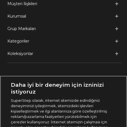
Müşteri İlişkileri
Kurumsal
Grup Markaları
Kategoriler
Koleksiyonlar
Ülke Seçimi:
Daha iyi bir deneyim için izninizi
🇹🇷
Türkiye
istiyoruz
SuperStep olarak, internet sitemizde edindiğiniz
deneyiminizi iyileştirmek, sitemizdeki işlevleri
444 37 36
kişiselleştirmek ve ilgi alanlarınıza göre özelleştirilmiş
reklam/pazarlama faaliyetleri yürütebilmek için
çerezler kullanıyoruz. İnternet sitemizin çalışması için