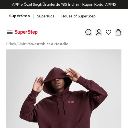
APP'e Özel Seçili Ürünlerde %15 İndirim! Kupon Kodu: APP15
SuperStep
SuperKids
House of SuperStep
0
E
rkek
/
G
iyim
/
S
weatshirt
&
H
oodie