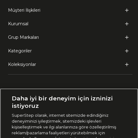
Müşteri İlişkileri
Kurumsal
Grup Markaları
Kategoriler
Koleksiyonlar
Ülke Seçimi:
Daha iyi bir deneyim için izninizi
🇹🇷
Türkiye
istiyoruz
SuperStep olarak, internet sitemizde edindiğiniz
deneyiminizi iyileştirmek, sitemizdeki işlevleri
444 37 36
kişiselleştirmek ve ilgi alanlarınıza göre özelleştirilmiş
reklam/pazarlama faaliyetleri yürütebilmek için