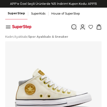
APP'e Özel Seçili Ürünlerde %15 İndirim! Kupon Kodu: APP15
SuperStep
SuperKids
House of SuperStep
0
K
adın
/
A
yakkabı
/
S
por
A
yakkabı
&
S
neaker