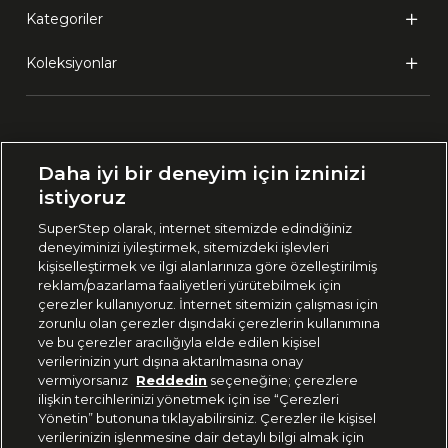
Kategoriler
Koleksiyonlar
Ülke Seçimi:
Daha iyi bir deneyim için izninizi
🇹🇷
Türkiye
istiyoruz
SuperStep olarak, internet sitemizde edindiğiniz
deneyiminizi iyileştirmek, sitemizdeki işlevleri
444 37 36
kişiselleştirmek ve ilgi alanlarınıza göre özelleştirilmiş
reklam/pazarlama faaliyetleri yürütebilmek için
çerezler kullanıyoruz. İnternet sitemizin çalışması için
zorunlu olan çerezler dışındaki çerezlerin kullanımına
Uygulamadan Takip Edin
ve bu çerezler aracılığıyla elde edilen kişisel
verilerinizin yurt dışına aktarılmasına onay
vermiyorsanız
Reddedin
seçeneğine; çerezlere
ilişkin tercihlerinizi yönetmek için ise “Çerezleri
Yönetin” butonuna tıklayabilirsiniz. Çerezler ile kişisel
verilerinizin işlenmesine dair detaylı bilgi almak için
Bizi Takip Edin