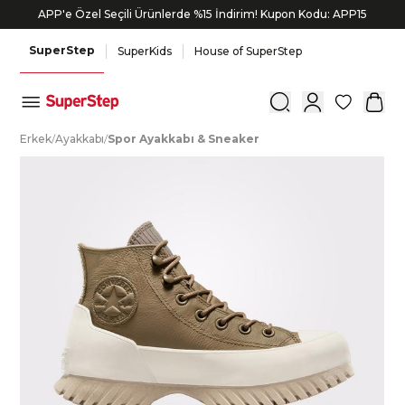
APP'e Özel Seçili Ürünlerde %15 İndirim! Kupon Kodu: APP15
SuperStep
SuperKids
House of SuperStep
0
E
rkek
/
A
yakkabı
/
S
por
A
yakkabı
&
S
neaker