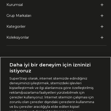
Kurumsal
Grup Markaları
Kategoriler
Koleksiyonlar
Ülke Seçimi:
Daha iyi bir deneyim için izninizi
🇹🇷
Türkiye
istiyoruz
SuperStep olarak, internet sitemizde edindiğiniz
deneyiminizi iyileştirmek, sitemizdeki işlevleri
444 37 36
kişiselleştirmek ve ilgi alanlarınıza göre özelleştirilmiş
reklam/pazarlama faaliyetleri yürütebilmek için
çerezler kullanıyoruz. İnternet sitemizin çalışması için
zorunlu olan çerezler dışındaki çerezlerin kullanımına
Uygulamadan Takip Edin
ve bu çerezler aracılığıyla elde edilen kişisel