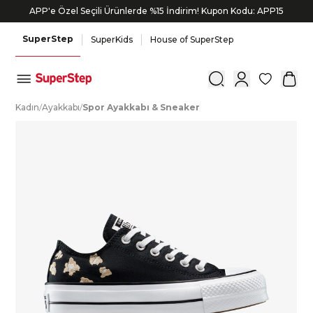
APP'e Özel Seçili Ürünlerde %15 İndirim! Kupon Kodu: APP15
SuperStep
SuperKids
House of SuperStep
0
K
adın
/
A
yakkabı
/
S
por
A
yakkabı
&
S
neaker