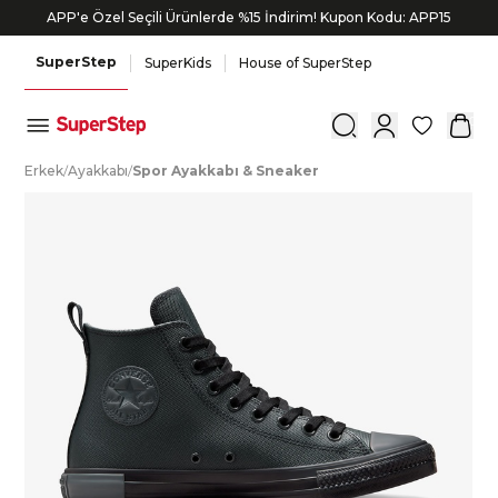
APP'e Özel Seçili Ürünlerde %15 İndirim! Kupon Kodu: APP15
SuperStep
SuperKids
House of SuperStep
0
E
rkek
/
A
yakkabı
/
S
por
A
yakkabı
&
S
neaker