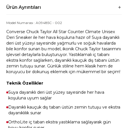
Ürün Ayrıntıları
Model Numarası :
A09485C
-
002
Converse Chuck Taylor All Star Counter Climate Unisex
Deri Sneaker ile her hava koşuluna hazır ol! Suya dayanıklı
deri üst yüzeyi sayesinde yağmurlu ve soğuk havalarda
bile konfor sunan bu model, ikonik Chuck Taylor tasarımını
işlevsel detaylarla buluşturuyor. Yastıklamalı iç tabanı
ekstra konfor sağlarken, dayanıklı kauçuk dış tabanı üstün
zemin tutuşu sunar. Günlük stiline hem klasik hem de
koruyucu bir dokunuş eklemek için mükemmel bir seçim!
Teknik Özellikler
Suya dayanıklı deri üst yüzey sayesinde her hava
koşuluna uyum sağlar
Dayanıklı kauçuk dış taban üstün zemin tutuşu ve ekstra
dayanıklılık sunar
OrthoLite iç taban ekstra yastıklama sağlayarak gün
boyu konfor sunar