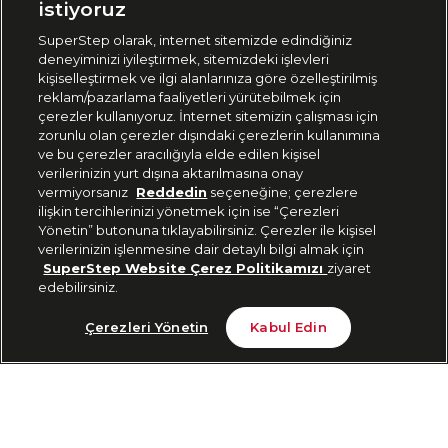
istiyoruz
SuperStep olarak, internet sitemizde edindiğiniz
deneyiminizi iyileştirmek, sitemizdeki işlevleri
444 37 36
kişiselleştirmek ve ilgi alanlarınıza göre özelleştirilmiş
reklam/pazarlama faaliyetleri yürütebilmek için
çerezler kullanıyoruz. İnternet sitemizin çalışması için
zorunlu olan çerezler dışındaki çerezlerin kullanımına
Uygulamadan Takip Edin
ve bu çerezler aracılığıyla elde edilen kişisel
verilerinizin yurt dışına aktarılmasına onay
vermiyorsanız
Reddedin
seçeneğine; çerezlere
ilişkin tercihlerinizi yönetmek için ise “Çerezleri
Yönetin” butonuna tıklayabilirsiniz. Çerezler ile kişisel
verilerinizin işlenmesine dair detaylı bilgi almak için
Bizi Takip Edin
SuperStep Website Çerez Politikamızı
ziyaret
edebilirsiniz.
Tükendi
Çerezleri Yönetin
Kabul Edin