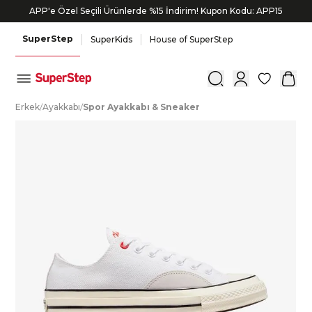
APP'e Özel Seçili Ürünlerde %15 İndirim! Kupon Kodu: APP15
SuperStep
SuperKids
House of SuperStep
0
E
rkek
/
A
yakkabı
/
S
por
A
yakkabı
&
S
neaker