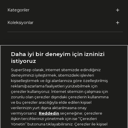
Kategoriler
Koleksiyonlar
Ülke Seçimi:
Daha iyi bir deneyim için izninizi
🇹🇷
Türkiye
istiyoruz
SuperStep olarak, internet sitemizde edindiğiniz
deneyiminizi iyileştirmek, sitemizdeki işlevleri
444 37 36
kişiselleştirmek ve ilgi alanlarınıza göre özelleştirilmiş
reklam/pazarlama faaliyetleri yürütebilmek için
çerezler kullanıyoruz. İnternet sitemizin çalışması için
zorunlu olan çerezler dışındaki çerezlerin kullanımına
Uygulamadan Takip Edin
ve bu çerezler aracılığıyla elde edilen kişisel
verilerinizin yurt dışına aktarılmasına onay
vermiyorsanız
Reddedin
seçeneğine; çerezlere
ilişkin tercihlerinizi yönetmek için ise “Çerezleri
Yönetin” butonuna tıklayabilirsiniz. Çerezler ile kişisel