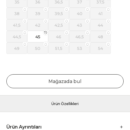
35
36
36,5
37
37,5
38
39
39,5
40
41
41,5
42
42,5
43
44
44,5
45
46
46,5
48
49
50
51,5
53
54
Mağazada bul
Ürün Özellikleri
Ürün Ayrıntıları