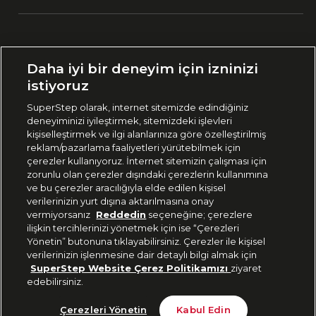
Ülke Seçimi:
Daha iyi bir deneyim için izninizi
🇹🇷
Türkiye
istiyoruz
SuperStep olarak, internet sitemizde edindiğiniz
deneyiminizi iyileştirmek, sitemizdeki işlevleri
444 37 36
kişiselleştirmek ve ilgi alanlarınıza göre özelleştirilmiş
reklam/pazarlama faaliyetleri yürütebilmek için
çerezler kullanıyoruz. İnternet sitemizin çalışması için
zorunlu olan çerezler dışındaki çerezlerin kullanımına
Uygulamadan Takip Edin
ve bu çerezler aracılığıyla elde edilen kişisel
verilerinizin yurt dışına aktarılmasına onay
vermiyorsanız
Reddedin
seçeneğine; çerezlere
ilişkin tercihlerinizi yönetmek için ise “Çerezleri
Yönetin” butonuna tıklayabilirsiniz. Çerezler ile kişisel
verilerinizin işlenmesine dair detaylı bilgi almak için
Bizi Takip Edin
SuperStep Website Çerez Politikamızı
ziyaret
edebilirsiniz.
5.999 TL
Sepete Ekle
Çerezleri Yönetin
Kabul Edin