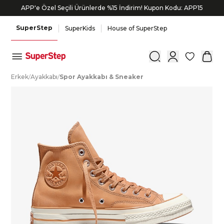
APP'e Özel Seçili Ürünlerde %15 İndirim! Kupon Kodu: APP15
SuperStep
SuperKids
House of SuperStep
0
E
rkek
/
A
yakkabı
/
S
por
A
yakkabı
&
S
neaker