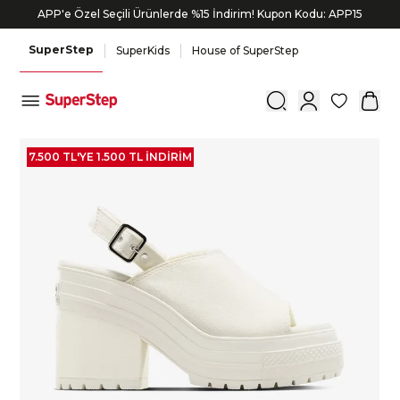
APP'e Özel Seçili Ürünlerde %15 İndirim! Kupon Kodu: APP15
SuperStep
SuperKids
House of SuperStep
0
7.500 TL'YE 1.500 TL İNDIRIM
7