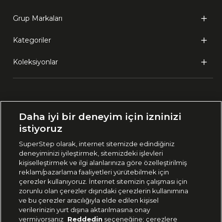
Grup Markaları
Kategoriler
Koleksiyonlar
Ülke Seçimi:
Daha iyi bir deneyim için izninizi
🇹🇷
Türkiye
istiyoruz
SuperStep olarak, internet sitemizde edindiğiniz
deneyiminizi iyileştirmek, sitemizdeki işlevleri
444 37 36
kişiselleştirmek ve ilgi alanlarınıza göre özelleştirilmiş
reklam/pazarlama faaliyetleri yürütebilmek için
çerezler kullanıyoruz. İnternet sitemizin çalışması için
zorunlu olan çerezler dışındaki çerezlerin kullanımına
Uygulamadan Takip Edin
ve bu çerezler aracılığıyla elde edilen kişisel
verilerinizin yurt dışına aktarılmasına onay
vermiyorsanız
Reddedin
seçeneğine; çerezlere