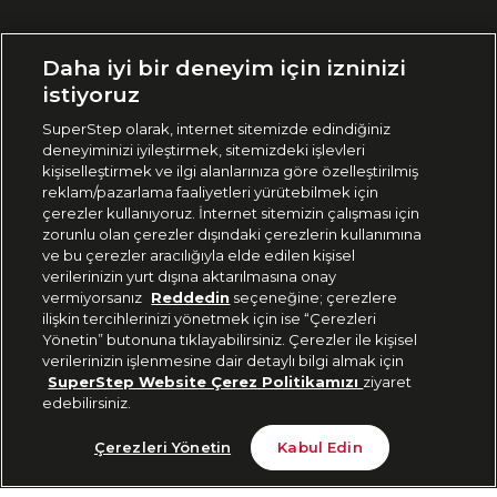
Ülke Seçimi:
Daha iyi bir deneyim için izninizi
🇹🇷
Türkiye
istiyoruz
SuperStep olarak, internet sitemizde edindiğiniz
deneyiminizi iyileştirmek, sitemizdeki işlevleri
444 37 36
kişiselleştirmek ve ilgi alanlarınıza göre özelleştirilmiş
reklam/pazarlama faaliyetleri yürütebilmek için
çerezler kullanıyoruz. İnternet sitemizin çalışması için
zorunlu olan çerezler dışındaki çerezlerin kullanımına
Uygulamadan Takip Edin
ve bu çerezler aracılığıyla elde edilen kişisel
verilerinizin yurt dışına aktarılmasına onay
vermiyorsanız
Reddedin
seçeneğine; çerezlere
ilişkin tercihlerinizi yönetmek için ise “Çerezleri
Yönetin” butonuna tıklayabilirsiniz. Çerezler ile kişisel
verilerinizin işlenmesine dair detaylı bilgi almak için
Bizi Takip Edin
SuperStep Website Çerez Politikamızı
ziyaret
edebilirsiniz.
Tükendi
Çerezleri Yönetin
Kabul Edin