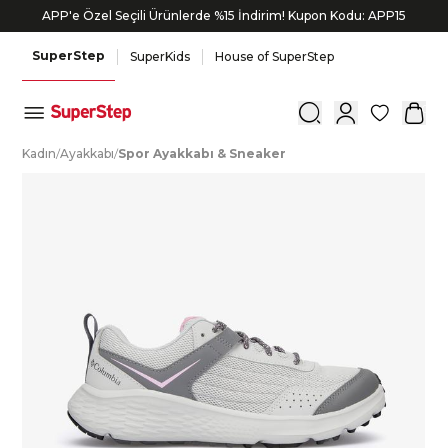
APP'e Özel Seçili Ürünlerde %15 İndirim! Kupon Kodu: APP15
SuperStep
SuperKids
House of SuperStep
0
K
adın
/
A
yakkabı
/
S
por
A
yakkabı
&
S
neaker