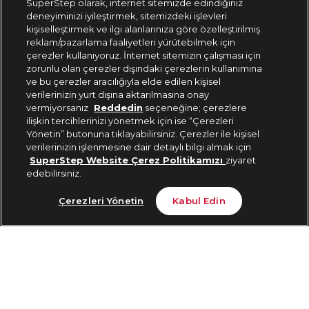
SuperStep olarak, internet sitemizde edindiğiniz
deneyiminizi iyileştirmek, sitemizdeki işlevleri
444 37 36
kişiselleştirmek ve ilgi alanlarınıza göre özelleştirilmiş
reklam/pazarlama faaliyetleri yürütebilmek için
çerezler kullanıyoruz. İnternet sitemizin çalışması için
zorunlu olan çerezler dışındaki çerezlerin kullanımına
Uygulamadan Takip Edin
ve bu çerezler aracılığıyla elde edilen kişisel
verilerinizin yurt dışına aktarılmasına onay
vermiyorsanız
Reddedin
seçeneğine; çerezlere
ilişkin tercihlerinizi yönetmek için ise “Çerezleri
Yönetin” butonuna tıklayabilirsiniz. Çerezler ile kişisel
verilerinizin işlenmesine dair detaylı bilgi almak için
Bizi Takip Edin
SuperStep Website Çerez Politikamızı
ziyaret
edebilirsiniz.
Tükendi
Çerezleri Yönetin
Kabul Edin