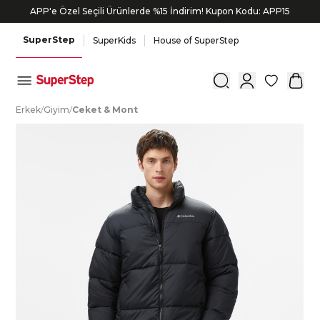
APP'e Özel Seçili Ürünlerde %15 İndirim! Kupon Kodu: APP15
SuperStep
SuperKids
House of SuperStep
0
E
rkek
/
G
iyim
/
C
eket
&
M
ont