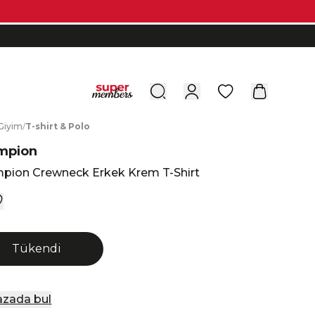
0
G
iyim
/
T
-shirt
&
P
olo
mpion
pion Crewneck Erkek Krem T-Shirt
Tükendi
zada bul