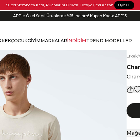
Üye Ol
SuperMember'a Katıl, Puanlarını Biriktir, Hediye Çeki Kazan!
APP'e Özel Seçili Ürünlerde %15 İndirim! Kupon Kodu: APP15
RKEK
ÇOCUK
GİYİM
MARKALAR
İNDİRİM
TREND MODELLER
E
rkek
/
Cha
Cham
Mağa