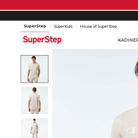
SuperStep
SuperKids
House of SuperStep
KADIN
E