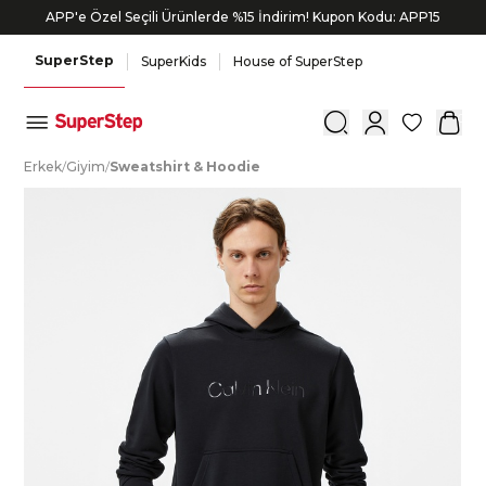
APP'e Özel Seçili Ürünlerde %15 İndirim! Kupon Kodu: APP15
SuperStep
SuperKids
House of SuperStep
0
E
rkek
/
G
iyim
/
S
weatshirt
&
H
oodie