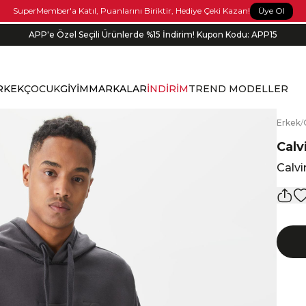
Üye Ol
SuperMember'a Katıl, Puanlarını Biriktir, Hediye Çeki Kazan!
APP'e Özel Seçili Ürünlerde %15 İndirim! Kupon Kodu: APP15
Siparişin 1-3 iş günü içerisinde kargoya verilecektir.
RKEK
ÇOCUK
GİYİM
MARKALAR
İNDİRİM
TREND MODELLER
E
rkek
/
Calv
Calvi