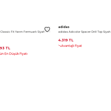
irt
 Krem Sweatshirt
 Classics Erkek Yeşil Sweatshirt
ek Classic Fit Yarım Fermuarlı Siyah Sweatshirt
Les Benjamins Classics Erkek Yeşil
Lacoste Erkek Classic Fit Yarım 
adidas Adicolor Spacer Drill To
adidas
Classic Fit Yarım Fermuarlı Siyah
adidas Adicolor Spacer Drill Top Siyah
4.319 TL
Avantajlı Fiyat
93 TL
ün En Düşük Fiyatı