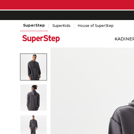
SuperStep
SuperKids
House of SuperStep
KADIN
E