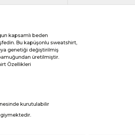
uygun kapsamlı beden
eşfedin. Bu kapüşonlu sweatshirt,
ya genetiği değiştirilmiş
 pamuğundan üretilmiştir.
t Özellikleri
esinde kurutulabilir
 giymektedir.