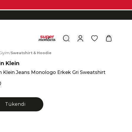
0
G
iyim
/
S
weatshirt
&
H
oodie
in Klein
n Klein Jeans Monologo Erkek Gri Sweatshirt
Tükendi