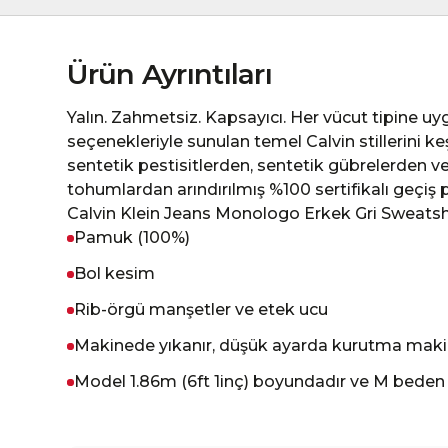
Ürün Ayrıntıları
Yalın. Zahmetsiz. Kapsayıcı. Her vücut tipine 
seçenekleriyle sunulan temel Calvin stillerini k
sentetik pestisitlerden, sentetik gübrelerden ve
tohumlardan arındırılmış %100 sertifikalı geçiş
Calvin Klein Jeans Monologo Erkek Gri Sweatshir
Pamuk (100%)
Bol kesim
Rib-örgü manşetler ve etek ucu
Makinede yıkanır, düşük ayarda kurutma makin
Model 1.86m (6ft 1inç) boyundadır ve M beden