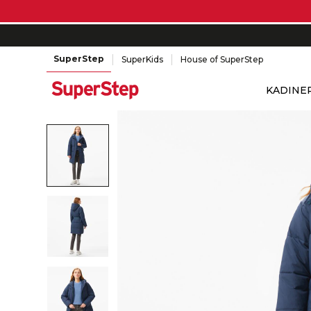
SuperStep
SuperKids
House of SuperStep
KADIN
E