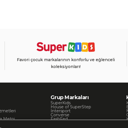
Favori çocuk markalarının konforlu ve eğlenceli
koleksiyonları!
Grup Markaları
SuperKids
House of SuperStep
zmetleri
Intersport
Converse
a Metni
FashFed
ı
Lacoste
Gant