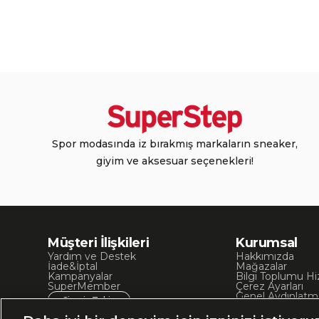
Spor modasında iz bırakmış markaların sneaker,
giyim ve aksesuar seçenekleri!
Müşteri İlişkileri
Kurumsal
Yardım ve Destek
Hakkımızda
İade&İptal
Mağazalar
Kampanyalar
Bilgi Toplumu Hi
SuperMember
Çerez Ayarları
Genel Aydınlatm
Sipariş Takip
Kullanım Koşullar
Site Haritası