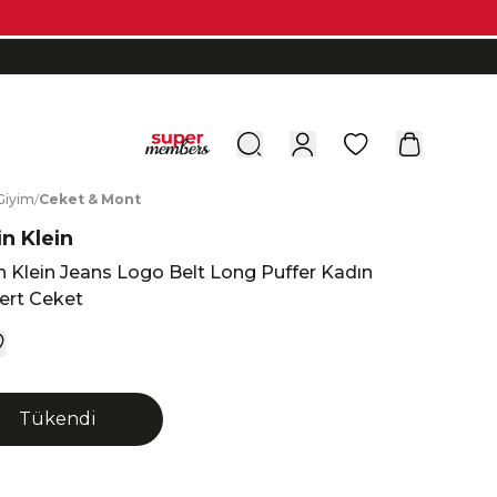
0
G
iyim
/
C
eket
&
M
ont
in Klein
n Klein Jeans Logo Belt Long Puffer Kadın
ert Ceket
Tükendi