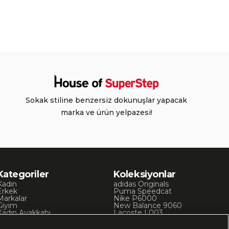
Sokak stiline benzersiz dokunuşlar yapacak
marka ve ürün yelpazesi!
Kategoriler
Koleksiyonlar
Kadın
adidas Originals
Erkek
Puma Speedcat
Markalar
Nike P6000
Giyim
New Balance 9060
Kadın Ayakkabı
Lacoste L003
Kadın Giyim
Skechers D’Lites
Erkek Ayakkabı
Chuck 70