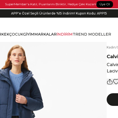
Üye Ol
SuperMember'a Katıl, Puanlarını Biriktir, Hediye Çeki Kazan!
APP'e Özel Seçili Ürünlerde %15 İndirim! Kupon Kodu: APP15
RKEK
ÇOCUK
GİYİM
MARKALAR
İNDİRİM
TREND MODELLER
K
adın
/
Calv
Calvi
Laciv