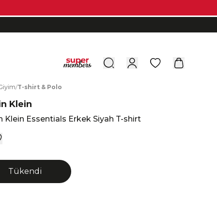
0
G
iyim
/
T
-shirt
&
P
olo
in Klein
n Klein Essentials Erkek Siyah T-shirt
Tükendi