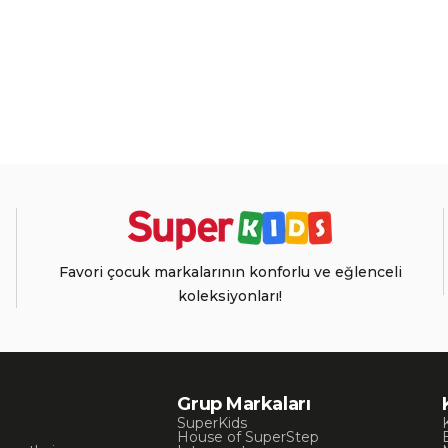
Favori çocuk markalarının konforlu ve eğlenceli
koleksiyonları!
Grup Markaları
SuperKids
House of SuperStep