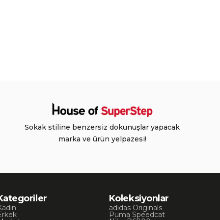
Sokak stiline benzersiz dokunuşlar yapacak
marka ve ürün yelpazesi!
Kategoriler
Koleksiyonlar
Kadın
adidas Originals
Erkek
Puma Speedcat