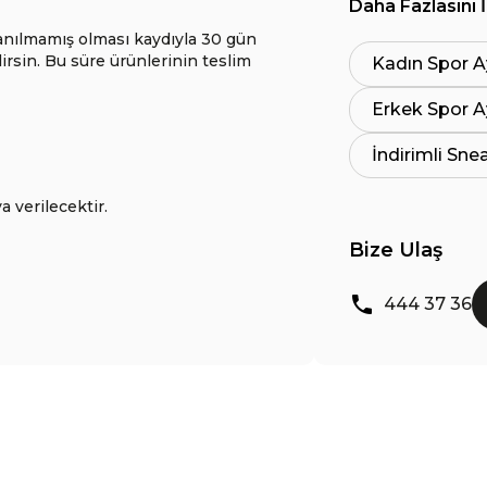
Daha Fazlasını 
anılmamış olması kaydıyla 30 gün
lirsin. Bu süre ürünlerinin teslim
Kadın Spor A
Erkek Spor A
İndirimli Sne
a verilecektir.
Bize Ulaş
444 37 36