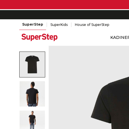
SuperStep
SuperKids
House of SuperStep
KADIN
E