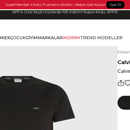
APP'e Özel Seçili Ürünlerde %15 İndirim! Kupon Kodu: APP15
Üye Ol
SuperMember'a Katıl, Puanlarını Biriktir, Hediye Çeki Kazan!
Siparişin 1-3 iş günü içerisinde kargoya verilecektir.
RKEK
ÇOCUK
GİYİM
MARKALAR
İNDİRİM
TREND MODELLER
E
rkek
/
Calv
Calvi