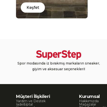
Keşfet
Spor modasında iz bırakmış markaların sneaker,
giyim ve aksesuar seçenekleri!
Müşteri İlişkileri
Kurumsal
Yardım ve Destek
Hakkımızda
İade&İptal
Mağazalar