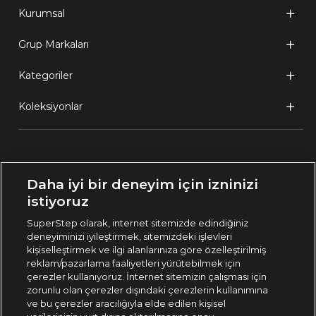
Kurumsal
Grup Markaları
Kategoriler
Koleksiyonlar
Ülke Seçimi:
Daha iyi bir deneyim için izninizi
🇹🇷
Türkiye
istiyoruz
SuperStep olarak, internet sitemizde edindiğiniz
deneyiminizi iyileştirmek, sitemizdeki işlevleri
444 37 36
kişiselleştirmek ve ilgi alanlarınıza göre özelleştirilmiş
reklam/pazarlama faaliyetleri yürütebilmek için
çerezler kullanıyoruz. İnternet sitemizin çalışması için
zorunlu olan çerezler dışındaki çerezlerin kullanımına
Uygulamadan Takip Edin
ve bu çerezler aracılığıyla elde edilen kişisel