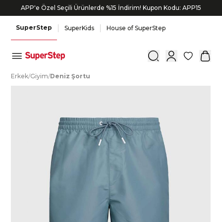
APP'e Özel Seçili Ürünlerde %15 İndirim! Kupon Kodu: APP15
SuperStep
SuperKids
House of SuperStep
0
E
rkek
/
G
iyim
/
D
eniz
Ş
ortu