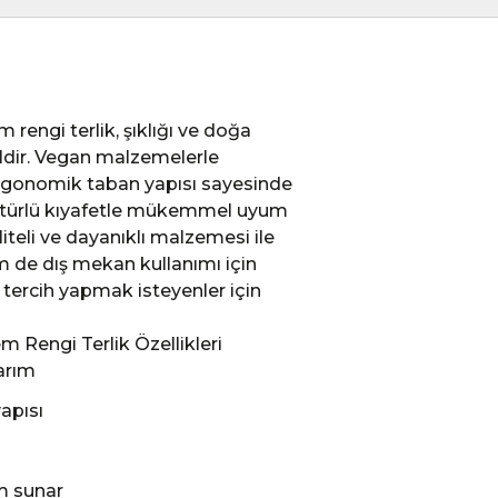
engi terlik, şıklığı ve doğa
deldir. Vegan malzemelerle
 ergonomik taban yapısı sayesinde
er türlü kıyafetle mükemmel uyum
iteli ve dayanıklı malzemesi ile
 de dış mekan kullanımı için
ir tercih yapmak isteyenler için
 Rengi Terlik Özellikleri
arım
apısı
ım sunar