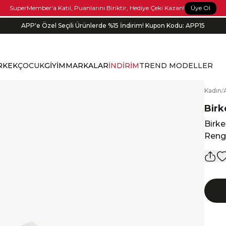
Üye Ol
SuperMember'a Katıl, Puanlarını Biriktir, Hediye Çeki Kazan!
APP'e Özel Seçili Ürünlerde %15 İndirim! Kupon Kodu: APP15
RKEK
ÇOCUK
GİYİM
MARKALAR
İNDİRİM
TREND MODELLER
K
adın
/
Birk
Birk
Rengi