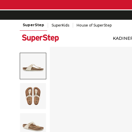
SuperStep
SuperKids
House of SuperStep
KADIN
E