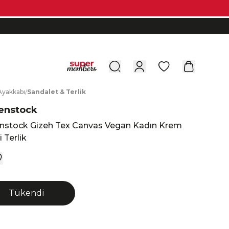
0
A
yakkabı
/
S
andalet
&
T
erlik
enstock
enstock Gizeh Tex Canvas Vegan Kadın Krem
 Terlik
Tükendi