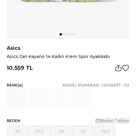
Asics
Asics Gel-Kayano 14 Kadın Krem Spor Ayakkabı
10.559 TL
RENK
(
4
)
MODEL NUMARASI :
1203A537
-
112
BEDEN
Beden Tablosu
37
37,5
38
39
39,5