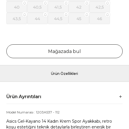
40
40,5
41,5
42
42,5
43,5
44
44,5
45
46
Mağazada bul
Ürün Özellikleri
Ürün Ayrıntıları
Model Numarası :
1203A537
-
112
Asics Gel-Kayano 14 Kadın Krem Spor Ayakkabı, retro
koşu estetiğini teknik detaylarla birleştiren enerjik bir