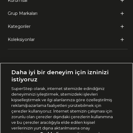
Kurumsal
Grup Markaları
Kategoriler
Koleksiyonlar
Ülke Seçimi:
Daha iyi bir deneyim için izninizi
🇹🇷
Türkiye
istiyoruz
SuperStep olarak, internet sitemizde edindiğiniz
deneyiminizi iyileştirmek, sitemizdeki işlevleri
444 37 36
kişiselleştirmek ve ilgi alanlarınıza göre özelleştirilmiş
reklam/pazarlama faaliyetleri yürütebilmek için
çerezler kullanıyoruz. İnternet sitemizin çalışması için
zorunlu olan çerezler dışındaki çerezlerin kullanımına
Uygulamadan Takip Edin
ve bu çerezler aracılığıyla elde edilen kişisel
verilerinizin yurt dışına aktarılmasına onay