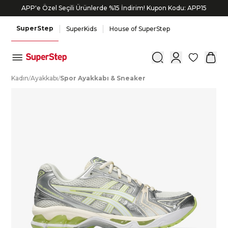
APP'e Özel Seçili Ürünlerde %15 İndirim! Kupon Kodu: APP15
SuperStep
SuperKids
House of SuperStep
0
K
adın
/
A
yakkabı
/
S
por
A
yakkabı
&
S
neaker