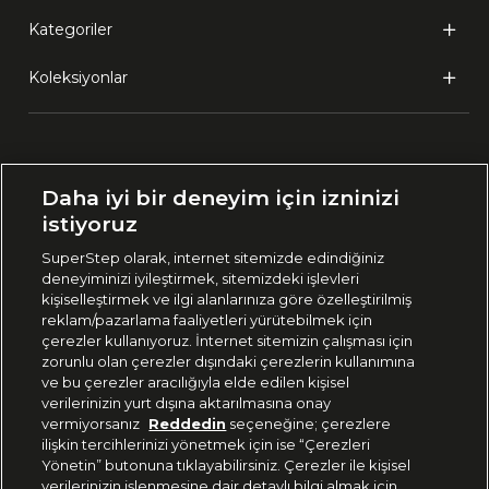
Kategoriler
Koleksiyonlar
Ülke Seçimi:
Daha iyi bir deneyim için izninizi
🇹🇷
Türkiye
istiyoruz
SuperStep olarak, internet sitemizde edindiğiniz
deneyiminizi iyileştirmek, sitemizdeki işlevleri
444 37 36
kişiselleştirmek ve ilgi alanlarınıza göre özelleştirilmiş
reklam/pazarlama faaliyetleri yürütebilmek için
çerezler kullanıyoruz. İnternet sitemizin çalışması için
zorunlu olan çerezler dışındaki çerezlerin kullanımına
Uygulamadan Takip Edin
ve bu çerezler aracılığıyla elde edilen kişisel
verilerinizin yurt dışına aktarılmasına onay
vermiyorsanız
Reddedin
seçeneğine; çerezlere
ilişkin tercihlerinizi yönetmek için ise “Çerezleri
Yönetin” butonuna tıklayabilirsiniz. Çerezler ile kişisel
verilerinizin işlenmesine dair detaylı bilgi almak için