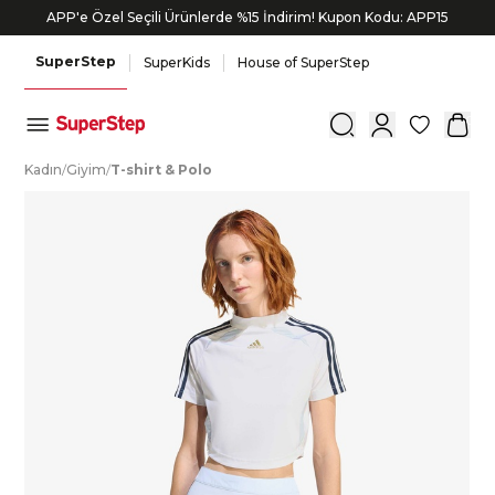
APP'e Özel Seçili Ürünlerde %15 İndirim! Kupon Kodu: APP15
SuperStep
SuperKids
House of SuperStep
0
K
adın
/
G
iyim
/
T
-shirt
&
P
olo