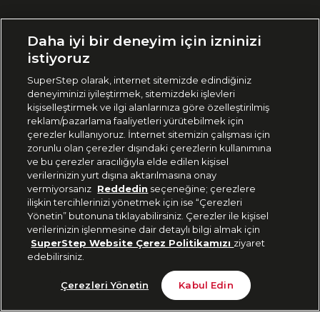
Ülke Seçimi:
Daha iyi bir deneyim için izninizi
🇹🇷
Türkiye
istiyoruz
SuperStep olarak, internet sitemizde edindiğiniz
deneyiminizi iyileştirmek, sitemizdeki işlevleri
444 37 36
kişiselleştirmek ve ilgi alanlarınıza göre özelleştirilmiş
reklam/pazarlama faaliyetleri yürütebilmek için
çerezler kullanıyoruz. İnternet sitemizin çalışması için
zorunlu olan çerezler dışındaki çerezlerin kullanımına
Uygulamadan Takip Edin
ve bu çerezler aracılığıyla elde edilen kişisel
verilerinizin yurt dışına aktarılmasına onay
vermiyorsanız
Reddedin
seçeneğine; çerezlere
ilişkin tercihlerinizi yönetmek için ise “Çerezleri
Yönetin” butonuna tıklayabilirsiniz. Çerezler ile kişisel
verilerinizin işlenmesine dair detaylı bilgi almak için
Bizi Takip Edin
SuperStep Website Çerez Politikamızı
ziyaret
edebilirsiniz.
Tükendi
Çerezleri Yönetin
Kabul Edin