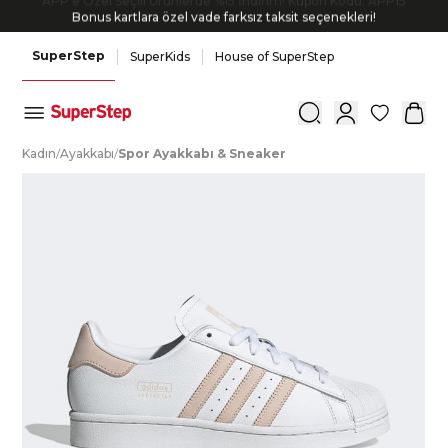
Bonus kartlara özel vade farksız taksit seçenekleri!
SuperStep
SuperKids
House of SuperStep
0
K
adın
/
A
yakkabı
/
S
por
A
yakkabı
&
S
neaker