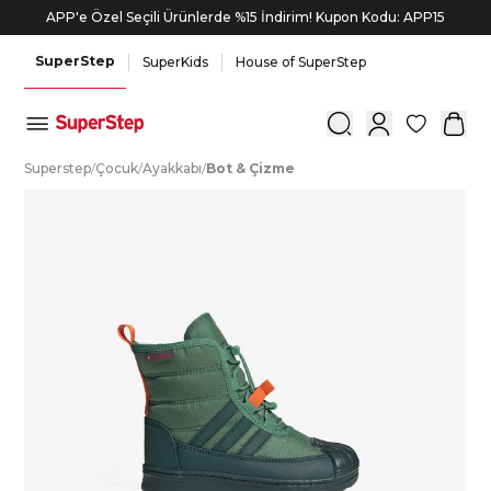
APP'e Özel Seçili Ürünlerde %15 İndirim! Kupon Kodu: APP15
Bonus kartlara özel vade farksız taksit seçenekleri!
SuperStep
SuperKids
House of SuperStep
0
S
uperstep
/
Ç
ocuk
/
A
yakkabı
/
B
ot
&
Ç
izme