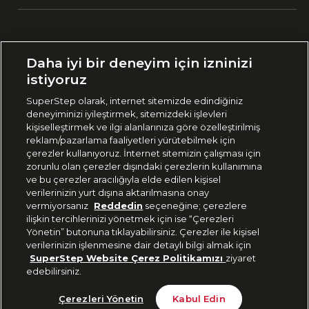
Ülke Seçimi:
Daha iyi bir deneyim için izninizi
🇹🇷
Türkiye
istiyoruz
SuperStep olarak, internet sitemizde edindiğiniz
deneyiminizi iyileştirmek, sitemizdeki işlevleri
444 37 36
kişiselleştirmek ve ilgi alanlarınıza göre özelleştirilmiş
reklam/pazarlama faaliyetleri yürütebilmek için
çerezler kullanıyoruz. İnternet sitemizin çalışması için
zorunlu olan çerezler dışındaki çerezlerin kullanımına
Uygulamadan Takip Edin
ve bu çerezler aracılığıyla elde edilen kişisel
verilerinizin yurt dışına aktarılmasına onay
vermiyorsanız
Reddedin
seçeneğine; çerezlere
ilişkin tercihlerinizi yönetmek için ise “Çerezleri
Yönetin” butonuna tıklayabilirsiniz. Çerezler ile kişisel
verilerinizin işlenmesine dair detaylı bilgi almak için
Bizi Takip Edin
SuperStep Website Çerez Politikamızı
ziyaret
edebilirsiniz.
Tükendi
Çerezleri Yönetin
Kabul Edin