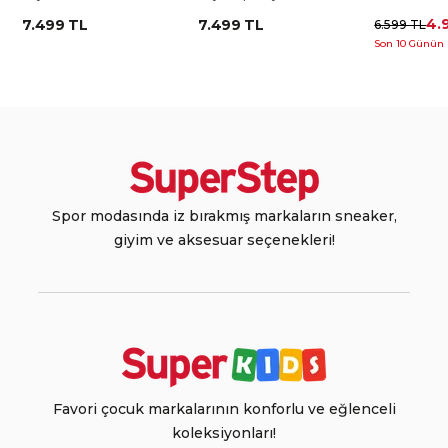
Ayakkabı
4.
7.499 TL
7.499 TL
6.599 TL
Son 10 Günün 
Spor modasında iz bırakmış markaların sneaker,
giyim ve aksesuar seçenekleri!
Favori çocuk markalarının konforlu ve eğlenceli
koleksiyonları!