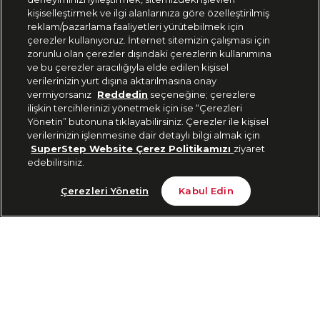
444 37 36
kişiselleştirmek ve ilgi alanlarınıza göre özelleştirilmiş
reklam/pazarlama faaliyetleri yürütebilmek için
çerezler kullanıyoruz. İnternet sitemizin çalışması için
zorunlu olan çerezler dışındaki çerezlerin kullanımına
Uygulamadan Takip Edin
ve bu çerezler aracılığıyla elde edilen kişisel
verilerinizin yurt dışına aktarılmasına onay
vermiyorsanız
Reddedin
seçeneğine; çerezlere
ilişkin tercihlerinizi yönetmek için ise “Çerezleri
Yönetin” butonuna tıklayabilirsiniz. Çerezler ile kişisel
verilerinizin işlenmesine dair detaylı bilgi almak için
Bizi Takip Edin
SuperStep Website Çerez Politikamızı
ziyaret
edebilirsiniz.
Tükendi
Çerezleri Yönetin
Kabul Edin