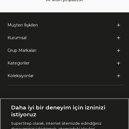
Müşteri İlişkileri
Kurumsal
Grup Markaları
Kategoriler
Koleksiyonlar
Ülke Seçimi:
Daha iyi bir deneyim için izninizi
🇹🇷
Türkiye
istiyoruz
SuperStep olarak, internet sitemizde edindiğiniz
deneyiminizi iyileştirmek, sitemizdeki işlevleri