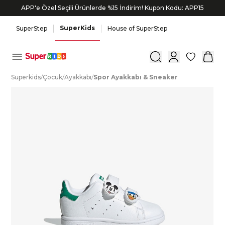
APP'e Özel Seçili Ürünlerde %15 İndirim! Kupon Kodu: APP15
SuperKids
SuperStep
House of SuperStep
0
S
uperkids
/
Ç
ocuk
/
A
yakkabı
/
S
por
A
yakkabı
&
S
neaker