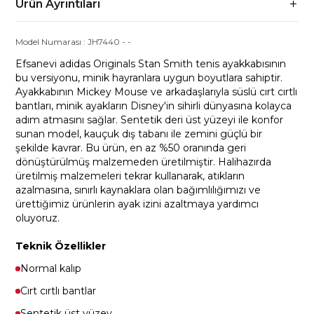
Ürün Ayrıntıları
Model Numarası :
JH7440
-
-
Efsanevi adidas Originals Stan Smith tenis ayakkabısının
bu versiyonu, minik hayranlara uygun boyutlara sahiptir.
Ayakkabının Mickey Mouse ve arkadaşlarıyla süslü cırt cırtlı
bantları, minik ayakların Disney'in sihirli dünyasına kolayca
adım atmasını sağlar. Sentetik deri üst yüzeyi ile konfor
sunan model, kauçuk dış tabanı ile zemini güçlü bir
şekilde kavrar. Bu ürün, en az %50 oranında geri
dönüştürülmüş malzemeden üretilmiştir. Halihazırda
üretilmiş malzemeleri tekrar kullanarak, atıkların
azalmasına, sınırlı kaynaklara olan bağımlılığımızı ve
ürettiğimiz ürünlerin ayak izini azaltmaya yardımcı
oluyoruz.
Teknik Özellikler
Normal kalıp
Cırt cırtlı bantlar
Sentetik üst yüzey