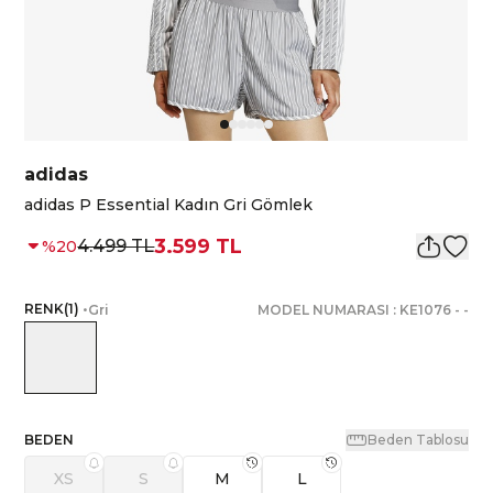
adidas
adidas P Essential Kadın Gri Gömlek
3.599 TL
4.499 TL
%
20
RENK
(
1
)
•
Gri
MODEL NUMARASI :
KE1076
-
-
BEDEN
Beden Tablosu
XS
S
M
L