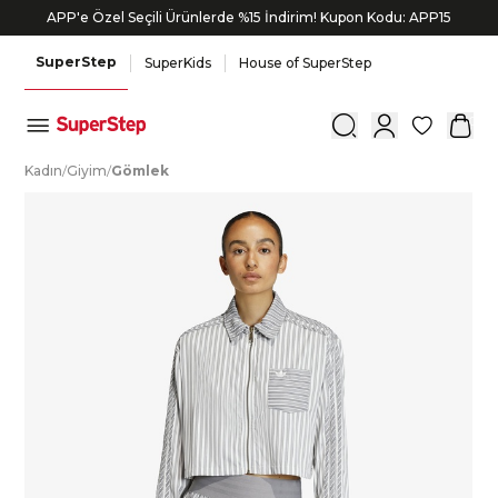
APP'e Özel Seçili Ürünlerde %15 İndirim! Kupon Kodu: APP15
SuperStep
SuperKids
House of SuperStep
0
K
adın
/
G
iyim
/
G
ömlek