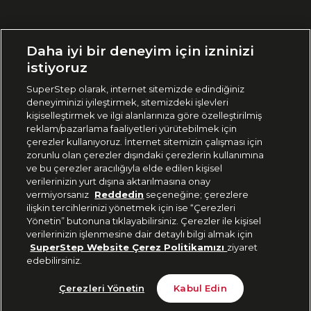
Ülke Seçimi:
Daha iyi bir deneyim için izninizi
🇹🇷
Türkiye
istiyoruz
SuperStep olarak, internet sitemizde edindiğiniz
deneyiminizi iyileştirmek, sitemizdeki işlevleri
444 37 36
kişiselleştirmek ve ilgi alanlarınıza göre özelleştirilmiş
reklam/pazarlama faaliyetleri yürütebilmek için
çerezler kullanıyoruz. İnternet sitemizin çalışması için
zorunlu olan çerezler dışındaki çerezlerin kullanımına
Uygulamadan Takip Edin
ve bu çerezler aracılığıyla elde edilen kişisel
verilerinizin yurt dışına aktarılmasına onay
vermiyorsanız
Reddedin
seçeneğine; çerezlere
ilişkin tercihlerinizi yönetmek için ise “Çerezleri
Yönetin” butonuna tıklayabilirsiniz. Çerezler ile kişisel
verilerinizin işlenmesine dair detaylı bilgi almak için
Bizi Takip Edin
SuperStep Website Çerez Politikamızı
ziyaret
edebilirsiniz.
Son 10 Günün En Düşük Fiyatı
Sepete Ekle
Çerezleri Yönetin
Kabul Edin
3.599 TL