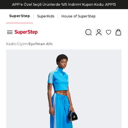
APP'e Özel Seçili Ürünlerde %15 İndirim! Kupon Kodu: APP15
Siparişin 1-3 iş günü içerisinde kargoya verilecektir.
SuperStep
SuperKids
House of SuperStep
0
K
adın
/
G
iyim
/
E
şofman
A
ltı