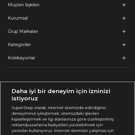
Müşteri İlişkileri
Kurumsal
Grup Markaları
Kategoriler
Koleksiyonlar
Ülke Seçimi:
Daha iyi bir deneyim için izninizi
🇹🇷
Türkiye
istiyoruz
SuperStep olarak, internet sitemizde edindiğiniz
deneyiminizi iyileştirmek, sitemizdeki işlevleri
444 37 36
kişiselleştirmek ve ilgi alanlarınıza göre özelleştirilmiş
reklam/pazarlama faaliyetleri yürütebilmek için
çerezler kullanıyoruz. İnternet sitemizin çalışması için