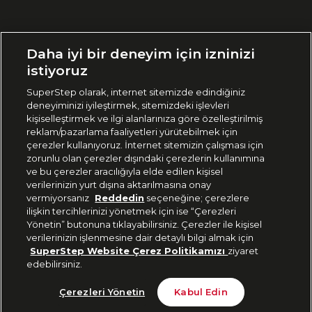
Ülke Seçimi:
Daha iyi bir deneyim için izninizi
🇹🇷
Türkiye
istiyoruz
SuperStep olarak, internet sitemizde edindiğiniz
deneyiminizi iyileştirmek, sitemizdeki işlevleri
444 37 36
kişiselleştirmek ve ilgi alanlarınıza göre özelleştirilmiş
reklam/pazarlama faaliyetleri yürütebilmek için
çerezler kullanıyoruz. İnternet sitemizin çalışması için
zorunlu olan çerezler dışındaki çerezlerin kullanımına
Uygulamadan Takip Edin
ve bu çerezler aracılığıyla elde edilen kişisel
verilerinizin yurt dışına aktarılmasına onay
vermiyorsanız
Reddedin
seçeneğine; çerezlere
ilişkin tercihlerinizi yönetmek için ise “Çerezleri
Yönetin” butonuna tıklayabilirsiniz. Çerezler ile kişisel
verilerinizin işlenmesine dair detaylı bilgi almak için
Bizi Takip Edin
SuperStep Website Çerez Politikamızı
ziyaret
edebilirsiniz.
Tükendi
Çerezleri Yönetin
Kabul Edin