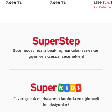
4.
7.499 TL
7.499 TL
6.599 TL
Son 10 Günün 
Spor modasında iz bırakmış markaların sneaker,
giyim ve aksesuar seçenekleri!
Favori çocuk markalarının konforlu ve eğlenceli
koleksiyonları!