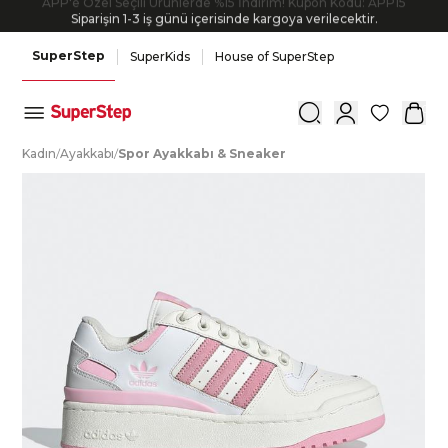
Siparişin 1-3 iş günü içerisinde kargoya verilecektir.
SuperStep
SuperKids
House of SuperStep
0
K
adın
/
A
yakkabı
/
S
por
A
yakkabı
&
S
neaker