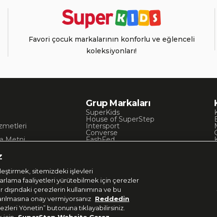
Favori çocuk markalarının konforlu ve eğlenceli
koleksiyonları!
Grup Markaları
SuperKids
House of SuperStep
zmetleri
Intersport
Converse
a Metni
FashFed
ı
Lacoste
Gant
z
Nautica
Occassion
eştirmek, sitemizdeki işlevleri
UNITED4
zarlama faaliyetleri yürütebilmek için çerezler
er dışındaki çerezlerin kullanımına ve bu
aktarılmasına onay vermiyorsanız
Reddedin
ezleri Yönetin” butonuna tıklayabilirsiniz.