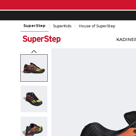
SuperStep
SuperKids
House of SuperStep
KADIN
E