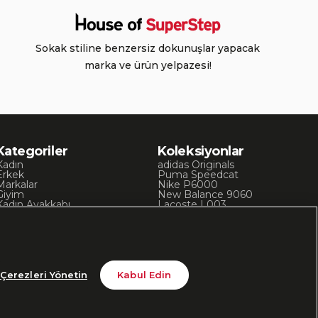
Sokak stiline benzersiz dokunuşlar yapacak
marka ve ürün yelpazesi!
Kategoriler
Koleksiyonlar
Kadın
adidas Originals
Erkek
Puma Speedcat
Markalar
Nike P6000
Giyim
New Balance 9060
Kadın Ayakkabı
Lacoste L003
Kadın Giyim
Skechers D’Lites
Erkek Ayakkabı
Chuck 70
Erkek Giyim
Converse Chuck Taylor
Çerezleri Yönetin
Kabul Edin