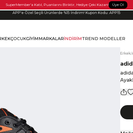
Üye Ol
APP'e Özel Seçili Ürünlerde %15 İndirim! Kupon Kodu: APP15
SuperMember'a Katıl, Puanlarını Biriktir, Hediye Çeki Kazan!
Bonus kartlara özel vade farksız taksit seçenekleri!
RKEK
ÇOCUK
GİYİM
MARKALAR
İNDİRİM
TREND MODELLER
E
rkek
/
adid
adida
Ayak