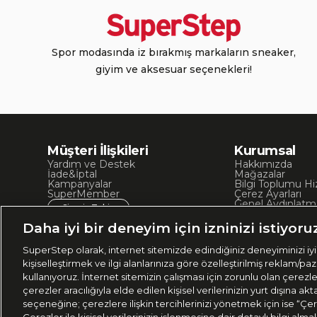
Spor modasında iz bırakmış markaların sneaker,
giyim ve aksesuar seçenekleri!
Müşteri İlişkileri
Kurumsal
Yardım ve Destek
Hakkımızda
İade&İptal
Mağazalar
Kampanyalar
Bilgi Toplumu Hi
SuperMember
Çerez Ayarları
Genel Aydınlatm
Sipariş Takip
Kullanım Koşullar
Site Haritası
Daha iyi bir deneyim için izninizi istiyoru
İşlem Rehberi
SuperStep olarak, internet sitemizde edindiğiniz deneyiminizi iyil
kişiselleştirmek ve ilgi alanlarınıza göre özelleştirilmiş reklam/pa
kullanıyoruz. İnternet sitemizin çalışması için zorunlu olan çerezl
çerezler aracılığıyla elde edilen kişisel verilerinizin yurt dışına 
seçeneğine; çerezlere ilişkin tercihlerinizi yönetmek için ise “Çer