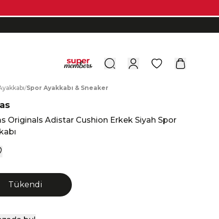
0
A
yakkabı
/
S
por
A
yakkabı
&
S
neaker
as
s Originals Adistar Cushion Erkek Siyah Spor
kabı
Tükendi