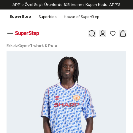
APP'e Özel Seçili Ürünlerde %15 İndirim! Kupon Kodu: APP15
SuperStep
SuperKids
House of SuperStep
0
E
rkek
/
G
iyim
/
T
-shirt
&
P
olo