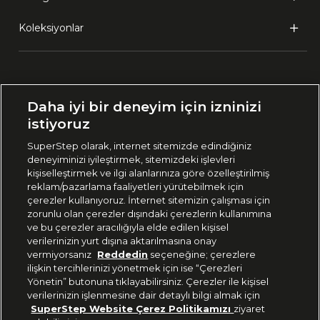
Koleksiyonlar
Ülke Seçimi:
Daha iyi bir deneyim için izninizi
🇹🇷
Türkiye
istiyoruz
SuperStep olarak, internet sitemizde edindiğiniz
deneyiminizi iyileştirmek, sitemizdeki işlevleri
444 37 36
kişiselleştirmek ve ilgi alanlarınıza göre özelleştirilmiş
reklam/pazarlama faaliyetleri yürütebilmek için
çerezler kullanıyoruz. İnternet sitemizin çalışması için
zorunlu olan çerezler dışındaki çerezlerin kullanımına
Uygulamadan Takip Edin
ve bu çerezler aracılığıyla elde edilen kişisel
verilerinizin yurt dışına aktarılmasına onay
vermiyorsanız
Reddedin
seçeneğine; çerezlere
ilişkin tercihlerinizi yönetmek için ise “Çerezleri
Yönetin” butonuna tıklayabilirsiniz. Çerezler ile kişisel
verilerinizin işlenmesine dair detaylı bilgi almak için
Bizi Takip Edin
SuperStep Website Çerez Politikamızı
ziyaret