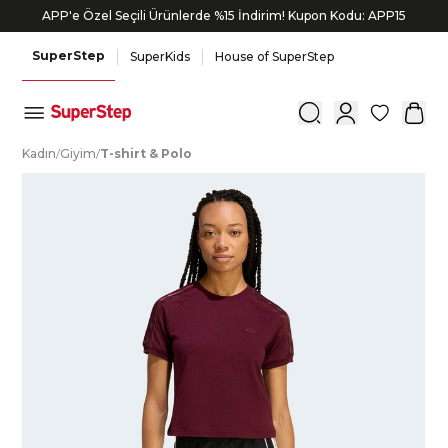
APP'e Özel Seçili Ürünlerde %15 İndirim! Kupon Kodu: APP15
SuperStep
SuperKids
House of SuperStep
0
K
adın
/
G
iyim
/
T
-shirt
&
P
olo