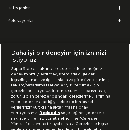
Kategoriler
Koleksiyonlar
Ülke Seçimi:
Daha iyi bir deneyim için izninizi
🇹🇷
Türkiye
istiyoruz
SuperStep olarak, internet sitemizde edindiğiniz
deneyiminizi iyileştirmek, sitemizdeki işlevleri
444 37 36
kişiselleştirmek ve ilgi alanlarınıza göre özelleştirilmiş
reklam/pazarlama faaliyetleri yürütebilmek için
çerezler kullanıyoruz. İnternet sitemizin çalışması için
zorunlu olan çerezler dışındaki çerezlerin kullanımına
Uygulamadan Takip Edin
ve bu çerezler aracılığıyla elde edilen kişisel
verilerinizin yurt dışına aktarılmasına onay
vermiyorsanız
Reddedin
seçeneğine; çerezlere
ilişkin tercihlerinizi yönetmek için ise “Çerezleri
Yönetin” butonuna tıklayabilirsiniz. Çerezler ile kişisel
verilerinizin işlenmesine dair detaylı bilgi almak için