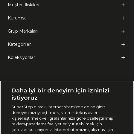
Müşteri İlişkileri
Kurumsal
Grup Markaları
Kategoriler
Koleksiyonlar
Ülke Seçimi:
Daha iyi bir deneyim için izninizi
🇹🇷
Türkiye
istiyoruz
SuperStep olarak, internet sitemizde edindiğiniz
deneyiminizi iyileştirmek, sitemizdeki işlevleri
444 37 36
kişiselleştirmek ve ilgi alanlarınıza göre özelleştirilmiş
reklam/pazarlama faaliyetleri yürütebilmek için
çerezler kullanıyoruz. İnternet sitemizin çalışması için