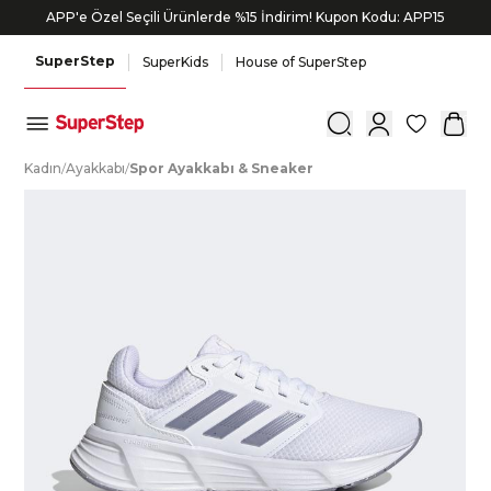
APP'e Özel Seçili Ürünlerde %15 İndirim! Kupon Kodu: APP15
Siparişin 1-3 iş günü içerisinde kargoya verilecektir.
SuperStep
SuperKids
House of SuperStep
0
K
adın
/
A
yakkabı
/
S
por
A
yakkabı
&
S
neaker