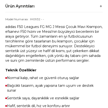
Ürün Ayrıntıları
Model Numarası :
IH0932
-
-
adidas F50 Leagues FG MG J Messi Çocuk Mavi Krampon,
efsanevi F50 hızını ve Messi'nin büyüleyici becerilerini bir
araya getiriyor. Tüm zamanların en iyi futbolcusunun
tercihlerine göre tasarlanan bu krampon, çocuklar için
mükemmel bir futbol deneyimi sunuyor. Destekleyici
sentetik üst yüzeyi ve hafif dil kısmı, şut çekerken dikkat
dağınıklığını engellerken, çok yönlü dış tabanı çim sahada
ve suni çim zeminlerde üstün performans sergiler.
Teknik Özellikler
Normal kalıp, rahat ve güvenli oturuş sağlar
Bağcıklı tasarım, ayak yapısına tam uyum ve destek
sunar
Sentetik saya, dayanıklılık ve esneklik sağlar
Hafif, sentetik dil, hız ve konforu artırır