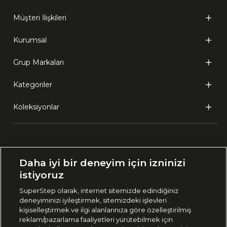
Müşteri İlişkileri
Kurumsal
Grup Markaları
Kategoriler
Koleksiyonlar
Ülke Seçimi:
Daha iyi bir deneyim için izninizi
🇹🇷
Türkiye
istiyoruz
SuperStep olarak, internet sitemizde edindiğiniz
deneyiminizi iyileştirmek, sitemizdeki işlevleri
444 37 36
kişiselleştirmek ve ilgi alanlarınıza göre özelleştirilmiş
reklam/pazarlama faaliyetleri yürütebilmek için