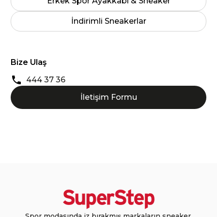
Erkek Spor Ayakkabı & Sneaker
İndirimli Sneakerlar
Bize Ulaş
444 37 36
İletişim Formu
Spor modasında iz bırakmış markaların sneaker,