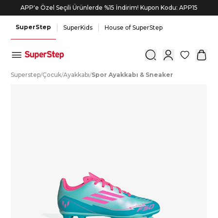
APP'e Özel Seçili Ürünlerde %15 İndirim! Kupon Kodu: APP15
SuperStep
SuperKids
House of SuperStep
0
S
uperstep
/
Ç
ocuk
/
A
yakkabı
/
S
por
A
yakkabı
&
S
neaker