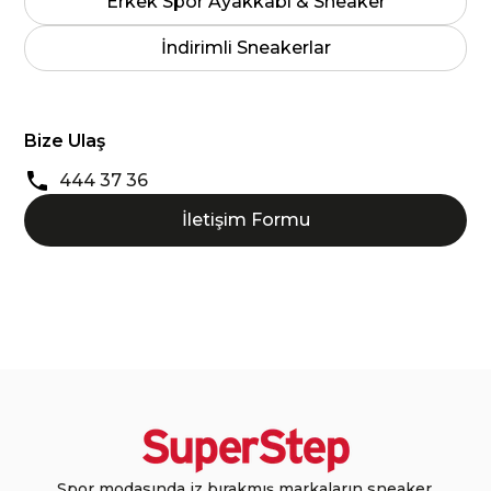
Erkek Spor Ayakkabı & Sneaker
İndirimli Sneakerlar
Bize Ulaş
444 37 36
İletişim Formu
Spor modasında iz bırakmış markaların sneaker,