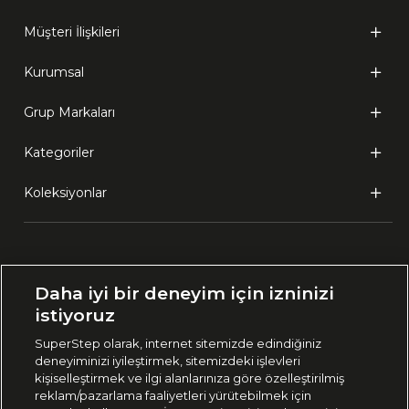
Müşteri İlişkileri
Kurumsal
Grup Markaları
Kategoriler
Koleksiyonlar
Ülke Seçimi:
Daha iyi bir deneyim için izninizi
🇹🇷
Türkiye
istiyoruz
SuperStep olarak, internet sitemizde edindiğiniz
deneyiminizi iyileştirmek, sitemizdeki işlevleri
444 37 36
kişiselleştirmek ve ilgi alanlarınıza göre özelleştirilmiş
reklam/pazarlama faaliyetleri yürütebilmek için