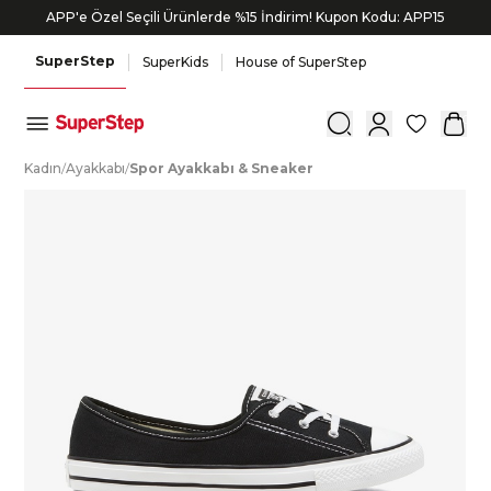
APP'e Özel Seçili Ürünlerde %15 İndirim! Kupon Kodu: APP15
SuperStep
SuperKids
House of SuperStep
0
K
adın
/
A
yakkabı
/
S
por
A
yakkabı
&
S
neaker