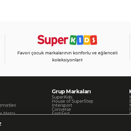
Favori çocuk markalarının konforlu ve eğlenceli
koleksiyonları!
Grup Markaları
SuperKids
House of SuperStep
zmetleri
Intersport
Converse
a Metni
FashFed
ı
Lacoste
Gant
z
Nautica
Occassion