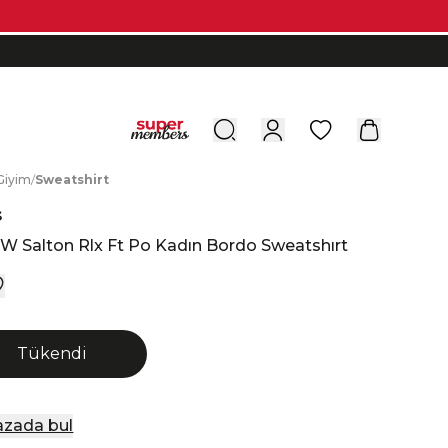
0
G
iyim
/
S
weatshirt
s
W Salton Rlx Ft Po Kadın Bordo Sweatshırt
Tükendi
zada bul