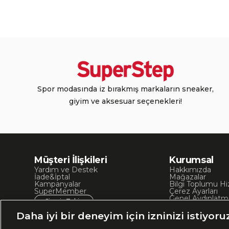
Spor modasında iz bırakmış markaların sneaker,
giyim ve aksesuar seçenekleri!
Müşteri İlişkileri
Kurumsal
Yardım ve Destek
Hakkımızda
İade&İptal
Mağazalar
Kampanyalar
Bilgi Toplumu Hi
SuperMember
Çerez Ayarları
Genel Aydınlatm
Sipariş Takip
Kullanım Koşullar
Site Haritası
Daha iyi bir deneyim için izninizi istiyoru
İşlem Rehberi