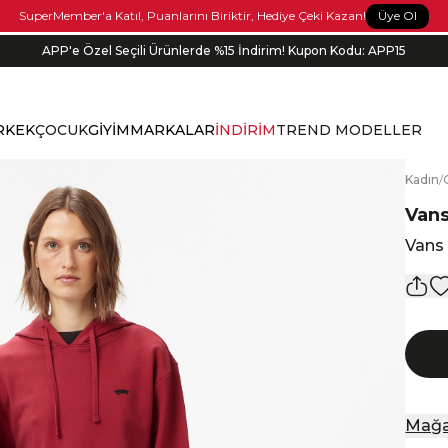
Üye Ol
SuperMember'a Katıl, Puanlarını Biriktir, Hediye Çeki Kazan!
APP'e Özel Seçili Ürünlerde %15 İndirim! Kupon Kodu: APP15
Siparişin 1-3 iş günü içerisinde kargoya verilecektir.
RKEK
ÇOCUK
GİYİM
MARKALAR
İNDİRİM
TREND MODELLER
K
adın
/
Van
Vans 
Mağa