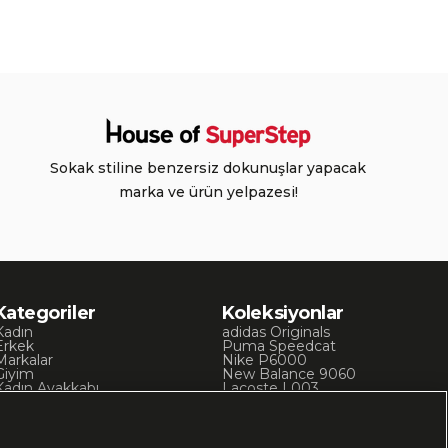
Sokak stiline benzersiz dokunuşlar yapacak
marka ve ürün yelpazesi!
Kategoriler
Koleksiyonlar
Kadın
adidas Originals
Erkek
Puma Speedcat
Markalar
Nike P6000
Giyim
New Balance 9060
Kadın Ayakkabı
Lacoste L003
Kadın Giyim
Skechers D’Lites
Erkek Ayakkabı
Chuck 70
Erkek Giyim
Converse Chuck Taylor