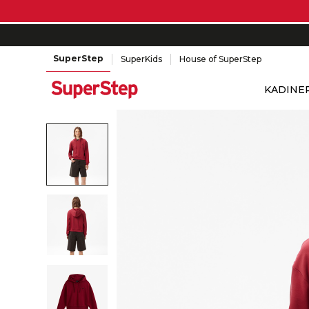
SuperStep
SuperKids
House of SuperStep
KADIN
E