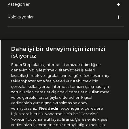
Kategoriler
Koleksiyonlar
Ülke Seçimi:
Daha iyi bir deneyim için izninizi
🇹🇷
Türkiye
istiyoruz
SuperStep olarak, internet sitemizde edindiğiniz
deneyiminizi iyileştirmek, sitemizdeki işlevleri
444 37 36
kişiselleştirmek ve ilgi alanlarınıza göre özelleştirilmiş
reklam/pazarlama faaliyetleri yürütebilmek için
çerezler kullanıyoruz. İnternet sitemizin çalışması için
zorunlu olan çerezler dışındaki çerezlerin kullanımına
Uygulamadan Takip Edin
ve bu çerezler aracılığıyla elde edilen kişisel
verilerinizin yurt dışına aktarılmasına onay
vermiyorsanız
Reddedin
seçeneğine; çerezlere
ilişkin tercihlerinizi yönetmek için ise “Çerezleri
Yönetin” butonuna tıklayabilirsiniz. Çerezler ile kişisel
verilerinizin işlenmesine dair detaylı bilgi almak için
Bizi Takip Edin