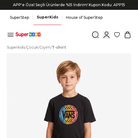
APP'e Özel Seçili Ürünlerde %15 İndirim! Kupon Kodu: APP15
SuperKids
SuperStep
House of SuperStep
0
S
uperkids
/
Ç
ocuk
/
G
iyim
/
T
-shirt