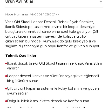
Ürün Ayrıntıları
Model Numarası :
VN0009RCBOQ1
-
-
Vans Old Skool Leopar Desenli Bebek Siyah Sneaker,
ikonik Sidestripe tasarımını sevimli bir leopar deseniyle
buluşturarak minik stil sahiplerine özel hale getiriyor. Çift
cırt cırt kapama sistemi sayesinde kolayca giyilip
çıkarılabilen bu model, yumuşak dolgulu bilek yapısı ve
sağlam dış tabanıyla gün boyu konfor ve güven sunuyor.
Teknik Özellikler
İkonik düşük bilekli Old Skool tasarımı ile klasik Vans stilini
yansıtır
Leopar desenli kanvas ve süet üst saya şık ve eğlenceli
bir görünüm sunar
Çift cırt cırt kapama sistemi ile kolay kullanım ve güvenli
uyum sağlar
Dolgulu bilek kısmı ekstra destek ve konfor sunar