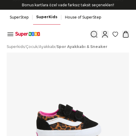
Bonus kartlara özel vade farksız taksit seçenekleri!
SuperKids
SuperStep
House of SuperStep
0
S
uperkids
/
Ç
ocuk
/
A
yakkabı
/
S
por
A
yakkabı
&
S
neaker