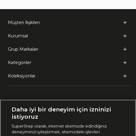
Müşteri İlişkileri
Kurumsal
Grup Markaları
Kategoriler
Koleksiyonlar
Ülke Seçimi:
Daha iyi bir deneyim için izninizi
🇹🇷
Türkiye
istiyoruz
SuperStep olarak, internet sitemizde edindiğiniz
deneyiminizi iyileştirmek, sitemizdeki işlevleri
444 37 36